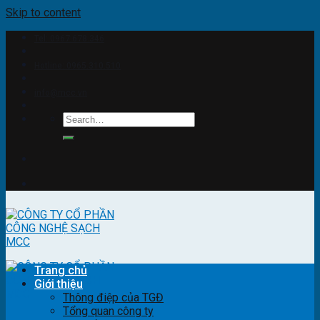
Skip to content
Tel: 0967.678.346
Hotline: 0965.310.510
info@mcc.vn
Trang chủ
Giới thiệu
Thông điệp của TGĐ
Tổng quan công ty