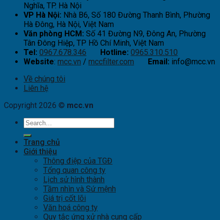
Nghĩa, TP. Hà Nội
VP Hà Nội:
Nhà B6, Số 180 Đường Thanh Bình, Phường
Hà Đông, Hà Nội, Việt Nam
Văn phòng HCM:
Số 41 Đường N9, Đông An, Phường
Tân Đông Hiệp, TP Hồ Chí Minh, Việt Nam
Tel:
0967.678.346
Hotline:
0965.310.510
Website
:
mcc.vn
/
mccfilter.com
Email:
info@mcc.vn
Về chúng tôi
Liên hệ
Copyright 2026 ©
mcc.vn
Trang chủ
Giới thiệu
Thông điệp của TGĐ
Tổng quan công ty
Lịch sử hình thành
Tầm nhìn và Sứ mệnh
Giá trị cốt lõi
Văn hoá công ty
Quy tắc ứng xử nhà cung cấp