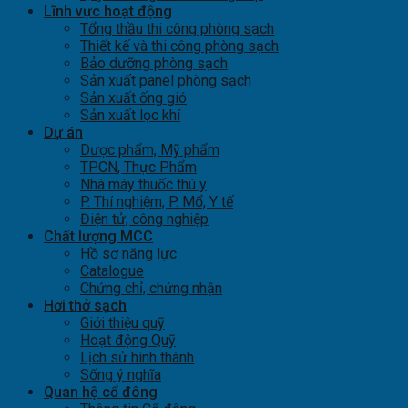
Lĩnh vực hoạt động
Tổng thầu thi công phòng sạch
Thiết kế và thi công phòng sạch
Bảo dưỡng phòng sạch
Sản xuất panel phòng sạch
Sản xuất ống gió
Sản xuất lọc khí
Dự án
Dược phẩm, Mỹ phẩm
TPCN, Thực Phẩm
Nhà máy thuốc thú y
P. Thí nghiệm, P. Mổ, Y tế
Điện tử, công nghiệp
Chất lượng MCC
Hồ sơ năng lực
Catalogue
Chứng chỉ, chứng nhận
Hơi thở sạch
Giới thiệu quỹ
Hoạt động Quỹ
Lịch sử hình thành
Sống ý nghĩa
Quan hệ cổ đông