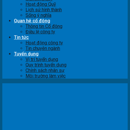
Hoạt động Quỹ
Lịch sử hình thành
Sống ý nghĩa
Quan hệ cổ đông
Thông tin Cổ đông
Điều lệ công ty
Tin tức
Hoạt động công ty
Tin chuyên ngành
Tuyển dụng
Vị trí tuyển dụng
Quy trình tuyển dụng
Chính sách nhân sự
Môi trường làm việc