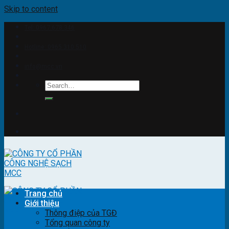
Skip to content
Tel: 0967.678.346
Hotline: 0965.310.510
info@mcc.vn
Trang chủ
Giới thiệu
Thông điệp của TGĐ
Tổng quan công ty