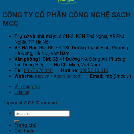
CÔNG TY CỔ PHẦN CÔNG NGHỆ SẠCH
MCC
Trụ sở và nhà máy:
Lô CN-2, KCN Phú Nghĩa, Xã Phú
Nghĩa, TP. Hà Nội
VP Hà Nội:
Nhà B6, Số 180 Đường Thanh Bình, Phường
Hà Đông, Hà Nội, Việt Nam
Văn phòng HCM:
Số 41 Đường N9, Đông An, Phường
Tân Đông Hiệp, TP Hồ Chí Minh, Việt Nam
Tel:
0967.678.346
Hotline:
0965.310.510
Website
:
mcc.vn
/
mccfilter.com
Email:
info@mcc.vn
Về chúng tôi
Liên hệ
Copyright 2026 ©
mcc.vn
Trang chủ
Giới thiệu