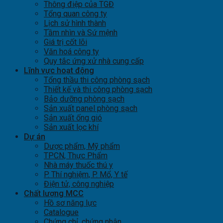
Thông điệp của TGĐ
Tổng quan công ty
Lịch sử hình thành
Tầm nhìn và Sứ mệnh
Giá trị cốt lõi
Văn hoá công ty
Quy tắc ứng xử nhà cung cấp
Lĩnh vực hoạt động
Tổng thầu thi công phòng sạch
Thiết kế và thi công phòng sạch
Bảo dưỡng phòng sạch
Sản xuất panel phòng sạch
Sản xuất ống gió
Sản xuất lọc khí
Dự án
Dược phẩm, Mỹ phẩm
TPCN, Thực Phẩm
Nhà máy thuốc thú y
P. Thí nghiệm, P. Mổ, Y tế
Điện tử, công nghiệp
Chất lượng MCC
Hồ sơ năng lực
Catalogue
Chứng chỉ, chứng nhận