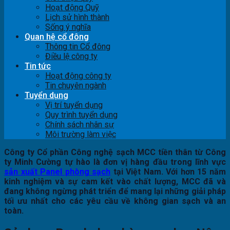
Hoạt động Quỹ
Lịch sử hình thành
Sống ý nghĩa
Quan hệ cổ đông
Thông tin Cổ đông
Điều lệ công ty
Tin tức
Hoạt động công ty
Tin chuyên ngành
Tuyển dụng
Vị trí tuyển dụng
Quy trình tuyển dụng
Chính sách nhân sự
Môi trường làm việc
Công ty Cổ phần Công nghệ sạch MCC tiền thân từ Công
ty Minh Cường tự hào là đơn vị hàng đầu trong lĩnh vực
sản xuất Panel phòng sạch
tại Việt Nam. Với hơn 15 năm
kinh nghiệm và sự cam kết vào chất lượng, MCC đã và
đang không ngừng phát triển để mang lại những giải pháp
tối ưu nhất cho các yêu cầu về không gian sạch và an
toàn.