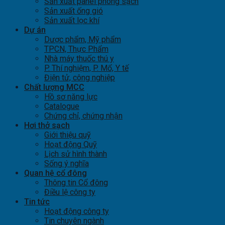
Sản xuất panel phòng sạch
Sản xuất ống gió
Sản xuất lọc khí
Dự án
Dược phẩm, Mỹ phẩm
TPCN, Thực Phẩm
Nhà máy thuốc thú y
P. Thí nghiệm, P. Mổ, Y tế
Điện tử, công nghiệp
Chất lượng MCC
Hồ sơ năng lực
Catalogue
Chứng chỉ, chứng nhận
Hơi thở sạch
Giới thiệu quỹ
Hoạt động Quỹ
Lịch sử hình thành
Sống ý nghĩa
Quan hệ cổ đông
Thông tin Cổ đông
Điều lệ công ty
Tin tức
Hoạt động công ty
Tin chuyên ngành