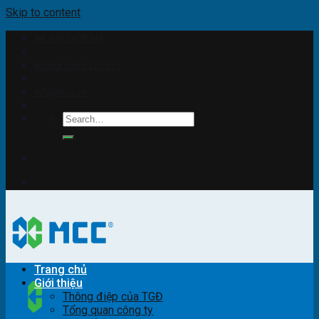
Skip to content
Tel: 0967.678.346
Hotline: 0965.310.510
info@mcc.vn
Trang chủ
Giới thiệu
Thông điệp của TGĐ
Tổng quan công ty