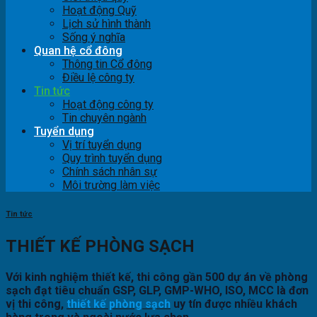
Hoạt động Quỹ
Lịch sử hình thành
Sống ý nghĩa
Quan hệ cổ đông
Thông tin Cổ đông
Điều lệ công ty
Tin tức
Hoạt động công ty
Tin chuyên ngành
Tuyển dụng
Vị trí tuyển dụng
Quy trình tuyển dụng
Chính sách nhân sự
Môi trường làm việc
Tin tức
THIẾT KẾ PHÒNG SẠCH
Với kinh nghiệm thiết kế, thi công gần 500 dự án về phòng
sạch đạt tiêu chuẩn GSP, GLP, GMP-WHO, ISO, MCC là đơn
vị thi công,
thiết kế phòng sạch
uy tín được nhiều khách