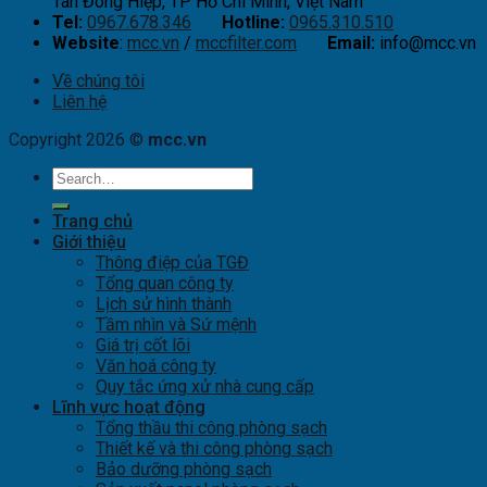
Tân Đông Hiệp, TP Hồ Chí Minh, Việt Nam
Tel:
0967.678.346
Hotline:
0965.310.510
Website
:
mcc.vn
/
mccfilter.com
Email:
info@mcc.vn
Về chúng tôi
Liên hệ
Copyright 2026 ©
mcc.vn
Trang chủ
Giới thiệu
Thông điệp của TGĐ
Tổng quan công ty
Lịch sử hình thành
Tầm nhìn và Sứ mệnh
Giá trị cốt lõi
Văn hoá công ty
Quy tắc ứng xử nhà cung cấp
Lĩnh vực hoạt động
Tổng thầu thi công phòng sạch
Thiết kế và thi công phòng sạch
Bảo dưỡng phòng sạch