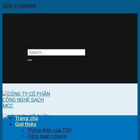
Skip to content
Tel: 0967.678.346
Hotline: 0965.310.510
info@mcc.vn
Trang chủ
Giới thiệu
Thông điệp của TGĐ
Tổng quan công ty