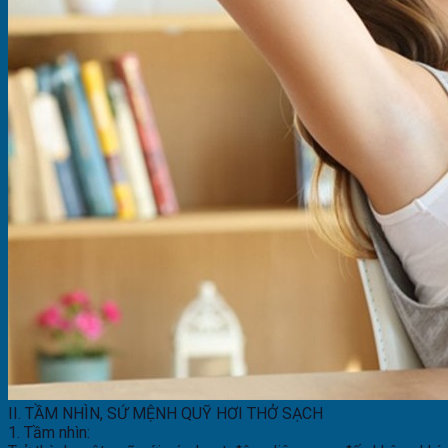
II. TẦM NHÌN, SỨ MỆNH QUỸ HƠI THỞ SẠCH
1. Tầm nhìn: