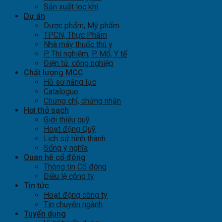
Sản xuất lọc khí
Dự án
Dược phẩm, Mỹ phẩm
TPCN, Thực Phẩm
Nhà máy thuốc thú y
P. Thí nghiệm, P. Mổ, Y tế
Điện tử, công nghiệp
Chất lượng MCC
Hồ sơ năng lực
Catalogue
Chứng chỉ, chứng nhận
Hơi thở sạch
Giới thiệu quỹ
Hoạt động Quỹ
Lịch sử hình thành
Sống ý nghĩa
Quan hệ cổ đông
Thông tin Cổ đông
Điều lệ công ty
Tin tức
Hoạt động công ty
Tin chuyên ngành
Tuyển dụng