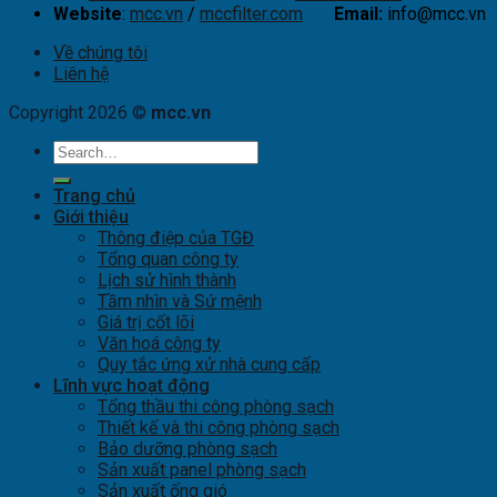
Website
:
mcc.vn
/
mccfilter.com
Email:
info@mcc.vn
Về chúng tôi
Liên hệ
Copyright 2026 ©
mcc.vn
Trang chủ
Giới thiệu
Thông điệp của TGĐ
Tổng quan công ty
Lịch sử hình thành
Tầm nhìn và Sứ mệnh
Giá trị cốt lõi
Văn hoá công ty
Quy tắc ứng xử nhà cung cấp
Lĩnh vực hoạt động
Tổng thầu thi công phòng sạch
Thiết kế và thi công phòng sạch
Bảo dưỡng phòng sạch
Sản xuất panel phòng sạch
Sản xuất ống gió