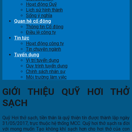
Hoạt động Quỹ
Lịch sử hình thành
Sống ý nghĩa
Quan hệ cổ đông
Thông tin Cổ đông
Điều lệ công ty
Tin tức
Hoạt động công ty
Tin chuyên ngành
Tuyển dụng
Vị trí tuyển dụng
Quy trình tuyển dụng
Chính sách nhân sự
Môi trường làm việc
GIỚI THIỆU QUỸ HƠI THỞ
SẠCH
Quỹ Hơi thở sạch, tiền thân là quỹ thiện tín được thành lập ngày
31/05/2017, trực thuộc hệ thống MCC. Quỹ hơi thở sạch ra đời
với mong muốn Tạo không khí sạch hơn cho hơi thở của con