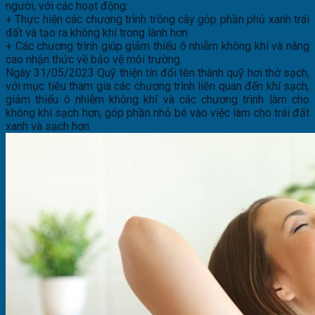
người, với các hoạt động:
+ Thực hiện các chương trình trồng cây góp phần phủ xanh trái
đất và tạo ra không khí trong lành hơn
+ Các chương trình giúp giảm thiểu ô nhiễm không khí và nâng
cao nhận thức về bảo vệ môi trường.
Ngày 31/05/2023 Quỹ thiện tín đổi tên thành quỹ hơi thở sạch,
với mục tiêu tham gia các chương trình liên quan đến khí sạch,
giảm thiểu ô nhiễm không khí và các chương trình làm cho
không khí sạch hơn, góp phần nhỏ bé vào việc làm cho trái đất
xanh và sạch hơn.