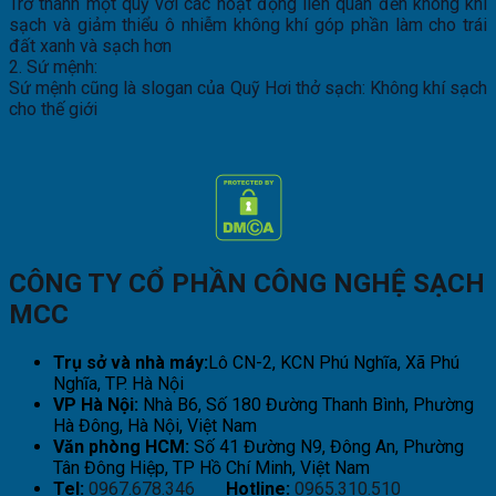
Trở thành một quỹ với các hoạt động liên quan đến không khí
sạch và giảm thiểu ô nhiễm không khí góp phần làm cho trái
đất xanh và sạch hơn
2. Sứ mệnh:
Sứ mệnh cũng là slogan của Quỹ Hơi thở sạch: Không khí sạch
cho thế giới
CÔNG TY CỔ PHẦN CÔNG NGHỆ SẠCH
MCC
Trụ sở và nhà máy:
Lô CN-2, KCN Phú Nghĩa, Xã Phú
Nghĩa, TP. Hà Nội
VP Hà Nội:
Nhà B6, Số 180 Đường Thanh Bình, Phường
Hà Đông, Hà Nội, Việt Nam
Văn phòng HCM:
Số 41 Đường N9, Đông An, Phường
Tân Đông Hiệp, TP Hồ Chí Minh, Việt Nam
Tel:
0967.678.346
Hotline:
0965.310.510