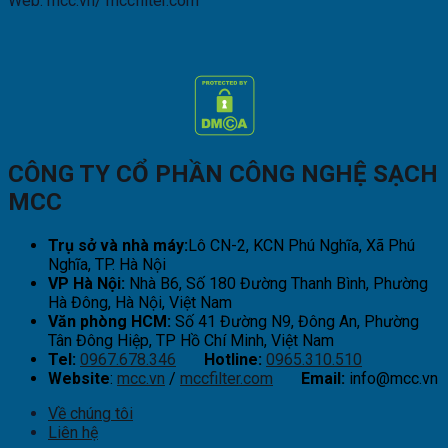
Web: mcc.vn/ mccfilter.com
CÔNG TY CỔ PHẦN CÔNG NGHỆ SẠCH
MCC
Trụ sở và nhà máy:
Lô CN-2, KCN Phú Nghĩa, Xã Phú
Nghĩa, TP. Hà Nội
VP Hà Nội:
Nhà B6, Số 180 Đường Thanh Bình, Phường
Hà Đông, Hà Nội, Việt Nam
Văn phòng HCM:
Số 41 Đường N9, Đông An, Phường
Tân Đông Hiệp, TP Hồ Chí Minh, Việt Nam
Tel:
0967.678.346
Hotline:
0965.310.510
Website
:
mcc.vn
/
mccfilter.com
Email:
info@mcc.vn
Về chúng tôi
Liên hệ