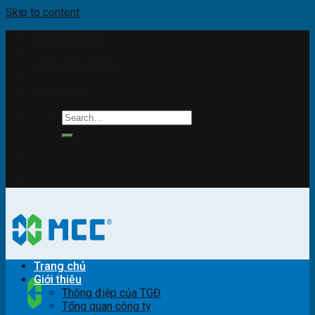
Skip to content
Tel: 0967.678.346
Hotline: 0965.310.510
info@mcc.vn
Trang chủ
Giới thiệu
Thông điệp của TGĐ
Tổng quan công ty