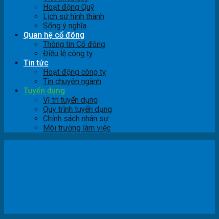
Hoạt động Quỹ
Lịch sử hình thành
Sống ý nghĩa
Quan hệ cổ đông
Thông tin Cổ đông
Điều lệ công ty
Tin tức
Hoạt động công ty
Tin chuyên ngành
Tuyển dụng
Vị trí tuyển dụng
Quy trình tuyển dụng
Chính sách nhân sự
Môi trường làm việc