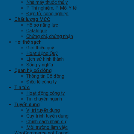
Nhà máy thuốc thú y
P. Thí nghiệm, P. Mổ, Y tế
Điện tử, công nghiệp
Chất lượng MCC
Hồ sơ năng lực
Catalogue
Chứng chỉ, chứng nhận
Hơi thở sạch
Giới thiệu quỹ
Hoạt động Quỹ
Lịch sử hình thành
Sống ý nghĩa
Quan hệ cổ đông
Thông tin Cổ đông
Điều lệ công ty
Tin tức
Hoạt động công ty
Tin chuyên ngành
Tuyển dụng
Vị trí tuyển dụng
Quy trình tuyển dụng
Chính sách nhân sự
Môi trường làm việc
WooCommerce not Found