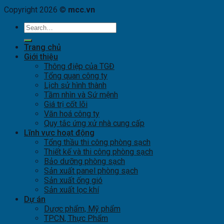
Copyright 2026 ©
mcc.vn
Trang chủ
Giới thiệu
Thông điệp của TGĐ
Tổng quan công ty
Lịch sử hình thành
Tầm nhìn và Sứ mệnh
Giá trị cốt lõi
Văn hoá công ty
Quy tắc ứng xử nhà cung cấp
Lĩnh vực hoạt động
Tổng thầu thi công phòng sạch
Thiết kế và thi công phòng sạch
Bảo dưỡng phòng sạch
Sản xuất panel phòng sạch
Sản xuất ống gió
Sản xuất lọc khí
Dự án
Dược phẩm, Mỹ phẩm
TPCN, Thực Phẩm