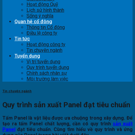
Hoạt động Quỹ
Lịch sử hình thành
Sống ý nghĩa
Quan hệ cổ đông
Thông tin Cổ đông
Điều lệ công ty
Tin tức
Hoạt động công ty
Tin chuyên ngành
Tuyển dụng
Vị trí tuyển dụng
Quy trình tuyển dụng
Chính sách nhân sự
Môi trường làm việc
Tin chuyên ngành
Quy trình sản xuất Panel đạt tiêu chuẩn
Tấm Panel là vật liệu được ưa chuộng trong xây dựng. Để
tạo ra tấm Panel chất lượng, cần có quy trình
sản xuất
Panel
đạt tiêu chuẩn. Cùng tìm hiểu về quy trình và ứng