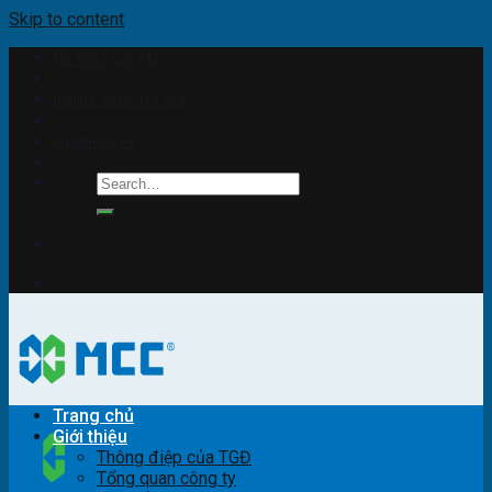
Skip to content
Tel: 0967.678.346
Hotline: 0965.310.510
info@mcc.vn
Trang chủ
Giới thiệu
Thông điệp của TGĐ
Tổng quan công ty