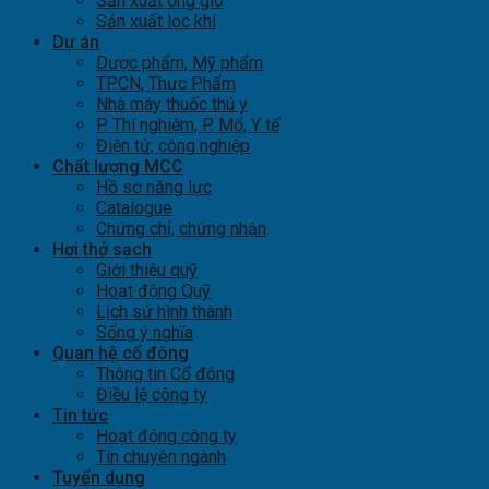
Sản xuất ống gió
Sản xuất lọc khí
Dự án
Dược phẩm, Mỹ phẩm
TPCN, Thực Phẩm
Nhà máy thuốc thú y
P. Thí nghiệm, P. Mổ, Y tế
Điện tử, công nghiệp
Chất lượng MCC
Hồ sơ năng lực
Catalogue
Chứng chỉ, chứng nhận
Hơi thở sạch
Giới thiệu quỹ
Hoạt động Quỹ
Lịch sử hình thành
Sống ý nghĩa
Quan hệ cổ đông
Thông tin Cổ đông
Điều lệ công ty
Tin tức
Hoạt động công ty
Tin chuyên ngành
Tuyển dụng