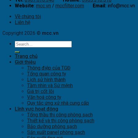
Website
:
mcc.vn
/
mccfilter.com
Email:
info@mcc.vn
Về chúng tôi
Liên hệ
Copyright 2026 ©
mcc.vn
Trang chủ
Giới thiệu
Thông điệp của TGĐ
Tổng quan công ty
Lịch sử hình thành
Tầm nhìn và Sứ mệnh
Giá trị cốt lõi
Văn hoá công ty
Quy tắc ứng xử nhà cung cấp
Lĩnh vực hoạt động
Tổng thầu thi công phòng sạch
Thiết kế và thi công phòng sạch
Bảo dưỡng phòng sạch
Sản xuất panel phòng sạch