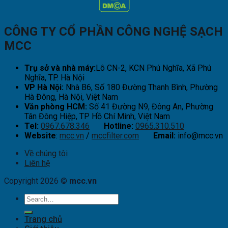
CÔNG TY CỔ PHẦN CÔNG NGHỆ SẠCH
MCC
Trụ sở và nhà máy:
Lô CN-2, KCN Phú Nghĩa, Xã Phú
Nghĩa, TP. Hà Nội
VP Hà Nội:
Nhà B6, Số 180 Đường Thanh Bình, Phường
Hà Đông, Hà Nội, Việt Nam
Văn phòng HCM:
Số 41 Đường N9, Đông An, Phường
Tân Đông Hiệp, TP Hồ Chí Minh, Việt Nam
Tel:
0967.678.346
Hotline:
0965.310.510
Website
:
mcc.vn
/
mccfilter.com
Email:
info@mcc.vn
Về chúng tôi
Liên hệ
Copyright 2026 ©
mcc.vn
Trang chủ