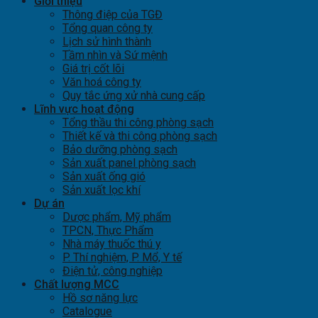
Giới thiệu
Thông điệp của TGĐ
Tổng quan công ty
Lịch sử hình thành
Tầm nhìn và Sứ mệnh
Giá trị cốt lõi
Văn hoá công ty
Quy tắc ứng xử nhà cung cấp
Lĩnh vực hoạt động
Tổng thầu thi công phòng sạch
Thiết kế và thi công phòng sạch
Bảo dưỡng phòng sạch
Sản xuất panel phòng sạch
Sản xuất ống gió
Sản xuất lọc khí
Dự án
Dược phẩm, Mỹ phẩm
TPCN, Thực Phẩm
Nhà máy thuốc thú y
P. Thí nghiệm, P. Mổ, Y tế
Điện tử, công nghiệp
Chất lượng MCC
Hồ sơ năng lực
Catalogue