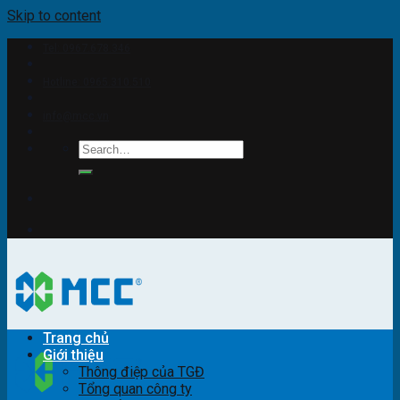
Skip to content
Tel: 0967.678.346
Hotline: 0965.310.510
info@mcc.vn
Trang chủ
Giới thiệu
Thông điệp của TGĐ
Tổng quan công ty