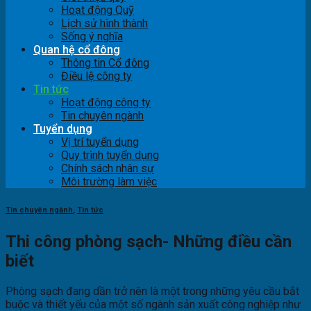
Hoạt động Quỹ
Lịch sử hình thành
Sống ý nghĩa
Quan hệ cổ đông
Thông tin Cổ đông
Điều lệ công ty
Tin tức
Hoạt động công ty
Tin chuyên ngành
Tuyển dụng
Vị trí tuyển dụng
Quy trình tuyển dụng
Chính sách nhân sự
Môi trường làm việc
Tin chuyên ngành
,
Tin tức
Thi công phòng sạch- Những điều cần
biết
Phòng sạch đang dần trở nên là một trong những yêu cầu bắt
buộc và thiết yếu của một số ngành sản xuất công nghiệp như