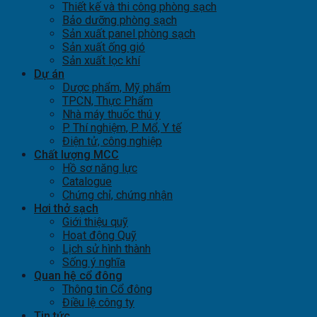
Thiết kế và thi công phòng sạch
Bảo dưỡng phòng sạch
Sản xuất panel phòng sạch
Sản xuất ống gió
Sản xuất lọc khí
Dự án
Dược phẩm, Mỹ phẩm
TPCN, Thực Phẩm
Nhà máy thuốc thú y
P. Thí nghiệm, P. Mổ, Y tế
Điện tử, công nghiệp
Chất lượng MCC
Hồ sơ năng lực
Catalogue
Chứng chỉ, chứng nhận
Hơi thở sạch
Giới thiệu quỹ
Hoạt động Quỹ
Lịch sử hình thành
Sống ý nghĩa
Quan hệ cổ đông
Thông tin Cổ đông
Điều lệ công ty
Tin tức