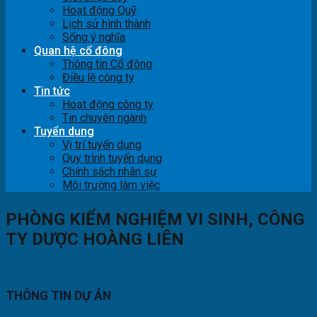
Hoạt động Quỹ
Lịch sử hình thành
Sống ý nghĩa
Quan hệ cổ đông
Thông tin Cổ đông
Điều lệ công ty
Tin tức
Hoạt động công ty
Tin chuyên ngành
Tuyển dụng
Vị trí tuyển dụng
Quy trình tuyển dụng
Chính sách nhân sự
Môi trường làm việc
PHÒNG KIỂM NGHIỆM VI SINH, CÔNG
TY DƯỢC HOÀNG LIÊN
THÔNG TIN DỰ ÁN