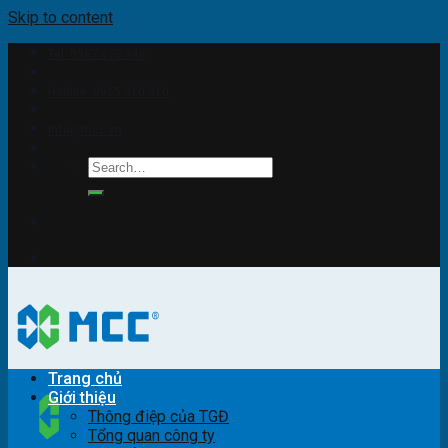
Skip to content
Tel: 0967.678.346
Hotline: 0965.310.510
info@mcc.vn
Trang chủ
Giới thiệu
Thông điệp của TGĐ
Tổng quan công ty