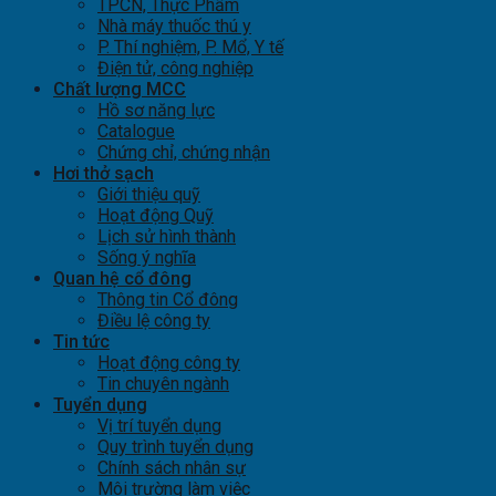
TPCN, Thực Phẩm
Nhà máy thuốc thú y
P. Thí nghiệm, P. Mổ, Y tế
Điện tử, công nghiệp
Chất lượng MCC
Hồ sơ năng lực
Catalogue
Chứng chỉ, chứng nhận
Hơi thở sạch
Giới thiệu quỹ
Hoạt động Quỹ
Lịch sử hình thành
Sống ý nghĩa
Quan hệ cổ đông
Thông tin Cổ đông
Điều lệ công ty
Tin tức
Hoạt động công ty
Tin chuyên ngành
Tuyển dụng
Vị trí tuyển dụng
Quy trình tuyển dụng
Chính sách nhân sự
Môi trường làm việc