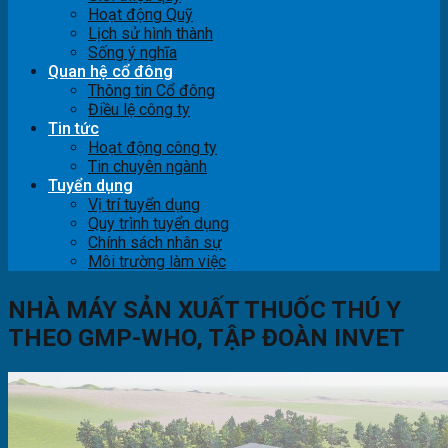
Hoạt động Quỹ
Lịch sử hình thành
Sống ý nghĩa
Quan hệ cổ đông
Thông tin Cổ đông
Điều lệ công ty
Tin tức
Hoạt động công ty
Tin chuyên ngành
Tuyển dụng
Vị trí tuyển dụng
Quy trình tuyển dụng
Chính sách nhân sự
Môi trường làm việc
NHÀ MÁY SẢN XUẤT THUỐC THÚ Y
THEO GMP-WHO, TẬP ĐOÀN INVET