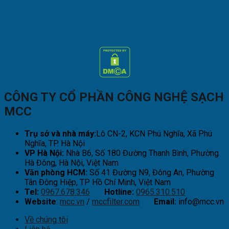
CÔNG TY CỔ PHẦN CÔNG NGHỆ SẠCH
MCC
Trụ sở và nhà máy:
Lô CN-2, KCN Phú Nghĩa, Xã Phú
Nghĩa, TP. Hà Nội
VP Hà Nội:
Nhà B6, Số 180 Đường Thanh Bình, Phường
Hà Đông, Hà Nội, Việt Nam
Văn phòng HCM:
Số 41 Đường N9, Đông An, Phường
Tân Đông Hiệp, TP Hồ Chí Minh, Việt Nam
Tel:
0967.678.346
Hotline:
0965.310.510
Website
:
mcc.vn
/
mccfilter.com
Email:
info@mcc.vn
Về chúng tôi