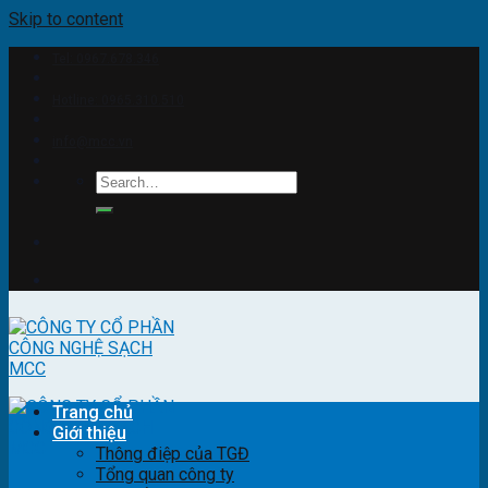
Skip to content
Tel: 0967.678.346
Hotline: 0965.310.510
info@mcc.vn
Trang chủ
Giới thiệu
Thông điệp của TGĐ
Tổng quan công ty