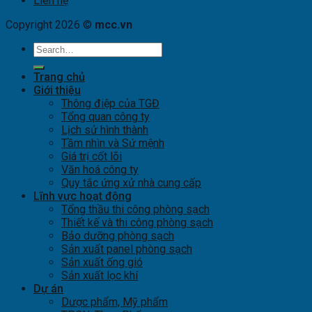
Liên hệ
Copyright 2026 ©
mcc.vn
Trang chủ
Giới thiệu
Thông điệp của TGĐ
Tổng quan công ty
Lịch sử hình thành
Tầm nhìn và Sứ mệnh
Giá trị cốt lõi
Văn hoá công ty
Quy tắc ứng xử nhà cung cấp
Lĩnh vực hoạt động
Tổng thầu thi công phòng sạch
Thiết kế và thi công phòng sạch
Bảo dưỡng phòng sạch
Sản xuất panel phòng sạch
Sản xuất ống gió
Sản xuất lọc khí
Dự án
Dược phẩm, Mỹ phẩm