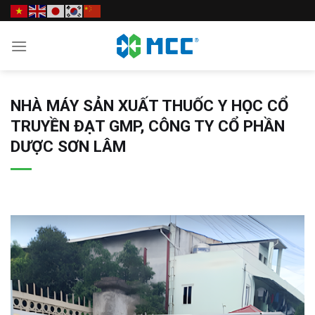
Skip
to
content
NHÀ MÁY SẢN XUẤT THUỐC Y HỌC CỔ
TRUYỀN ĐẠT GMP, CÔNG TY CỔ PHẦN
DƯỢC SƠN LÂM