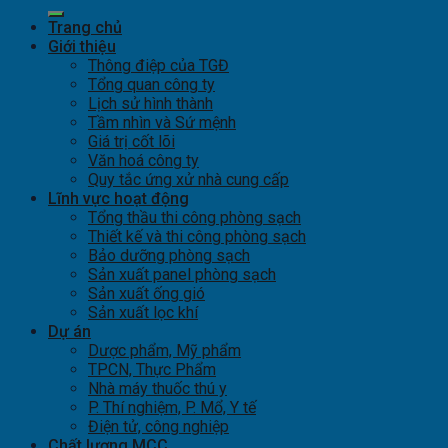
Trang chủ
Giới thiệu
Thông điệp của TGĐ
Tổng quan công ty
Lịch sử hình thành
Tầm nhìn và Sứ mệnh
Giá trị cốt lõi
Văn hoá công ty
Quy tắc ứng xử nhà cung cấp
Lĩnh vực hoạt động
Tổng thầu thi công phòng sạch
Thiết kế và thi công phòng sạch
Bảo dưỡng phòng sạch
Sản xuất panel phòng sạch
Sản xuất ống gió
Sản xuất lọc khí
Dự án
Dược phẩm, Mỹ phẩm
TPCN, Thực Phẩm
Nhà máy thuốc thú y
P. Thí nghiệm, P. Mổ, Y tế
Điện tử, công nghiệp
Chất lượng MCC