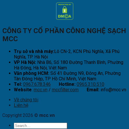
CÔNG TY CỔ PHẦN CÔNG NGHỆ SẠCH
MCC
Trụ sở và nhà máy:
Lô CN-2, KCN Phú Nghĩa, Xã Phú
Nghĩa, TP. Hà Nội
VP Hà Nội:
Nhà B6, Số 180 Đường Thanh Bình, Phường
Hà Đông, Hà Nội, Việt Nam
Văn phòng HCM:
Số 41 Đường N9, Đông An, Phường
Tân Đông Hiệp, TP Hồ Chí Minh, Việt Nam
Tel:
0967.678.346
Hotline:
0965.310.510
Website
:
mcc.vn
/
mccfilter.com
Email:
info@mcc.vn
Về chúng tôi
Liên hệ
Copyright 2026 ©
mcc.vn