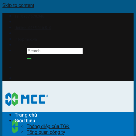
Skip to content
Tel: 0967.678.346
Hotline: 0965.310.510
info@mcc.vn
Trang chủ
Giới thiệu
Thông điệp của TGĐ
Tổng quan công ty