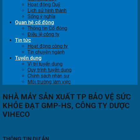
Hoạt động Quỹ
Lịch sử hình thành
Sống ý nghĩa
Quan hệ cổ đông
Thông tin Cổ đông
Điều lệ công ty
Tin tức
Hoạt động công ty
Tin chuyên ngành
Tuyển dụng
Vị trí tuyển dụng
Quy trình tuyển dụng
Chính sách nhân sự
Môi trường làm việc
NHÀ MÁY SẢN XUẤT TP BẢO VỆ SỨC
KHỎE ĐẠT GMP-HS, CÔNG TY DƯỢC
VIHECO
THÔNG TIN DỰ ÁN