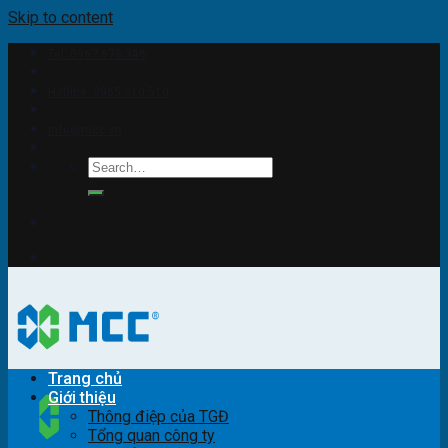
Skip to content
Tel: 0967.678.346
Hotline: 0965.310.510
info@mcc.vn
Trang chủ
Giới thiệu
Thông điệp của TGĐ
Tổng quan công ty