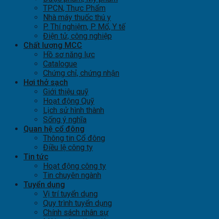
TPCN, Thực Phẩm
Nhà máy thuốc thú y
P. Thí nghiệm, P. Mổ, Y tế
Điện tử, công nghiệp
Chất lượng MCC
Hồ sơ năng lực
Catalogue
Chứng chỉ, chứng nhận
Hơi thở sạch
Giới thiệu quỹ
Hoạt động Quỹ
Lịch sử hình thành
Sống ý nghĩa
Quan hệ cổ đông
Thông tin Cổ đông
Điều lệ công ty
Tin tức
Hoạt động công ty
Tin chuyên ngành
Tuyển dụng
Vị trí tuyển dụng
Quy trình tuyển dụng
Chính sách nhân sự