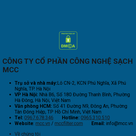
CÔNG TY CỔ PHẦN CÔNG NGHỆ SẠCH
MCC
Trụ sở và nhà máy:
Lô CN-2, KCN Phú Nghĩa, Xã Phú
Nghĩa, TP. Hà Nội
VP Hà Nội:
Nhà B6, Số 180 Đường Thanh Bình, Phường
Hà Đông, Hà Nội, Việt Nam
Văn phòng HCM:
Số 41 Đường N9, Đông An, Phường
Tân Đông Hiệp, TP Hồ Chí Minh, Việt Nam
Tel:
0967.678.346
Hotline:
0965.310.510
Website
:
mcc.vn
/
mccfilter.com
Email:
info@mcc.vn
Về chúng tôi