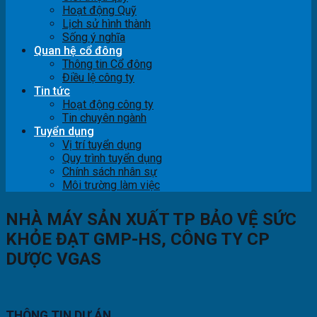
Hoạt động Quỹ
Lịch sử hình thành
Sống ý nghĩa
Quan hệ cổ đông
Thông tin Cổ đông
Điều lệ công ty
Tin tức
Hoạt động công ty
Tin chuyên ngành
Tuyển dụng
Vị trí tuyển dụng
Quy trình tuyển dụng
Chính sách nhân sự
Môi trường làm việc
NHÀ MÁY SẢN XUẤT TP BẢO VỆ SỨC
KHỎE ĐẠT GMP-HS, CÔNG TY CP
DƯỢC VGAS
THÔNG TIN DỰ ÁN