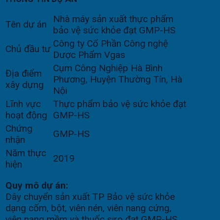
Nhà máy sản xuất thực phẩm
Tên dự án
bảo vệ sức khỏe đạt GMP-HS
Công ty Cổ Phần Công nghệ
Chủ đầu tư
Dược Phẩm Vgas
Cụm Công Nghiệp Hà Bình
Địa điểm
Phương, Huyện Thường Tín, Hà
xây dựng
Nội
Lĩnh vực
Thực phẩm bảo vệ sức khỏe đạt
hoạt động
GMP-HS
Chứng
GMP-HS
nhận
Năm thực
2019
hiện
Quy mô dự án:
Dây chuyển sản xuất TP Bảo vệ sức khỏe
dạng cốm, bột, viên nén, viên nang cứng,
viên nang mềm và thuốc siro đạt GMP-HS,