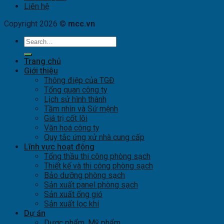
Liên hệ
Copyright 2026 ©
mcc.vn
Trang chủ
Giới thiệu
Thông điệp của TGĐ
Tổng quan công ty
Lịch sử hình thành
Tầm nhìn và Sứ mệnh
Giá trị cốt lõi
Văn hoá công ty
Quy tắc ứng xử nhà cung cấp
Lĩnh vực hoạt động
Tổng thầu thi công phòng sạch
Thiết kế và thi công phòng sạch
Bảo dưỡng phòng sạch
Sản xuất panel phòng sạch
Sản xuất ống gió
Sản xuất lọc khí
Dự án
Dược phẩm, Mỹ phẩm