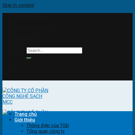
Skip to content
Tel: 0967.678.346
Hotline: 0965.310.510
info@mcc.vn
Trang chủ
Giới thiệu
Thông điệp của TGĐ
Tổng quan công ty