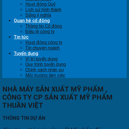
Hoạt động Quỹ
Lịch sử hình thành
Sống ý nghĩa
Quan hệ cổ đông
Thông tin Cổ đông
Điều lệ công ty
Tin tức
Hoạt động công ty
Tin chuyên ngành
Tuyển dụng
Vị trí tuyển dụng
Quy trình tuyển dụng
Chính sách nhân sự
Môi trường làm việc
NHÀ MÁY SẢN XUẤT MỸ PHẨM ,
CÔNG TY CP SẢN XUẤT MỸ PHẨM
THUẦN VIỆT
THÔNG TIN DỰ ÁN