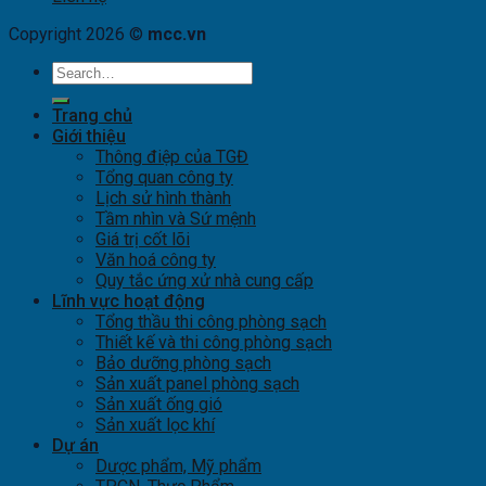
Copyright 2026 ©
mcc.vn
Trang chủ
Giới thiệu
Thông điệp của TGĐ
Tổng quan công ty
Lịch sử hình thành
Tầm nhìn và Sứ mệnh
Giá trị cốt lõi
Văn hoá công ty
Quy tắc ứng xử nhà cung cấp
Lĩnh vực hoạt động
Tổng thầu thi công phòng sạch
Thiết kế và thi công phòng sạch
Bảo dưỡng phòng sạch
Sản xuất panel phòng sạch
Sản xuất ống gió
Sản xuất lọc khí
Dự án
Dược phẩm, Mỹ phẩm