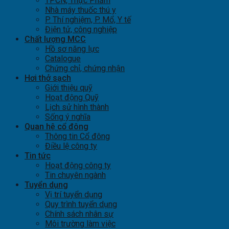
TPCN, Thực Phẩm
Nhà máy thuốc thú y
P. Thí nghiệm, P. Mổ, Y tế
Điện tử, công nghiệp
Chất lượng MCC
Hồ sơ năng lực
Catalogue
Chứng chỉ, chứng nhận
Hơi thở sạch
Giới thiệu quỹ
Hoạt động Quỹ
Lịch sử hình thành
Sống ý nghĩa
Quan hệ cổ đông
Thông tin Cổ đông
Điều lệ công ty
Tin tức
Hoạt động công ty
Tin chuyên ngành
Tuyển dụng
Vị trí tuyển dụng
Quy trình tuyển dụng
Chính sách nhân sự
Môi trường làm việc