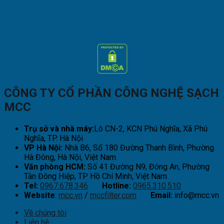
CÔNG TY CỔ PHẦN CÔNG NGHỆ SẠCH
MCC
Trụ sở và nhà máy:
Lô CN-2, KCN Phú Nghĩa, Xã Phú
Nghĩa, TP. Hà Nội
VP Hà Nội:
Nhà B6, Số 180 Đường Thanh Bình, Phường
Hà Đông, Hà Nội, Việt Nam
Văn phòng HCM:
Số 41 Đường N9, Đông An, Phường
Tân Đông Hiệp, TP Hồ Chí Minh, Việt Nam
Tel:
0967.678.346
Hotline:
0965.310.510
Website
:
mcc.vn
/
mccfilter.com
Email:
info@mcc.vn
Về chúng tôi
Liên hệ