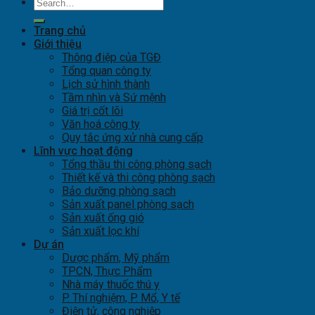
Trang chủ
Giới thiệu
Thông điệp của TGĐ
Tổng quan công ty
Lịch sử hình thành
Tầm nhìn và Sứ mệnh
Giá trị cốt lõi
Văn hoá công ty
Quy tắc ứng xử nhà cung cấp
Lĩnh vực hoạt động
Tổng thầu thi công phòng sạch
Thiết kế và thi công phòng sạch
Bảo dưỡng phòng sạch
Sản xuất panel phòng sạch
Sản xuất ống gió
Sản xuất lọc khí
Dự án
Dược phẩm, Mỹ phẩm
TPCN, Thực Phẩm
Nhà máy thuốc thú y
P. Thí nghiệm, P. Mổ, Y tế
Điện tử, công nghiệp