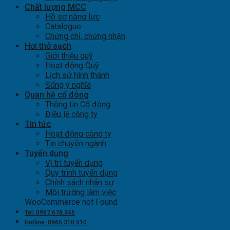
Chất lượng MCC
Hồ sơ năng lực
Catalogue
Chứng chỉ, chứng nhận
Hơi thở sạch
Giới thiệu quỹ
Hoạt động Quỹ
Lịch sử hình thành
Sống ý nghĩa
Quan hệ cổ đông
Thông tin Cổ đông
Điều lệ công ty
Tin tức
Hoạt động công ty
Tin chuyên ngành
Tuyển dụng
Vị trí tuyển dụng
Quy trình tuyển dụng
Chính sách nhân sự
Môi trường làm việc
WooCommerce not Found
Tel: 0967.678.346
Hotline: 0965.310.510