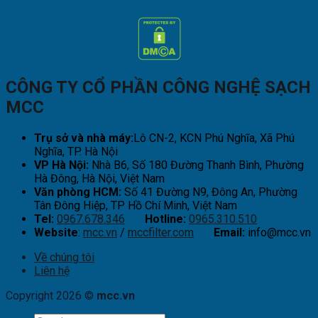
CÔNG TY CỔ PHẦN CÔNG NGHỆ SẠCH
MCC
Trụ sở và nhà máy:
Lô CN-2, KCN Phú Nghĩa, Xã Phú
Nghĩa, TP. Hà Nội
VP Hà Nội:
Nhà B6, Số 180 Đường Thanh Bình, Phường
Hà Đông, Hà Nội, Việt Nam
Văn phòng HCM:
Số 41 Đường N9, Đông An, Phường
Tân Đông Hiệp, TP Hồ Chí Minh, Việt Nam
Tel:
0967.678.346
Hotline:
0965.310.510
Website
:
mcc.vn
/
mccfilter.com
Email:
info@mcc.vn
Về chúng tôi
Liên hệ
Copyright 2026 ©
mcc.vn