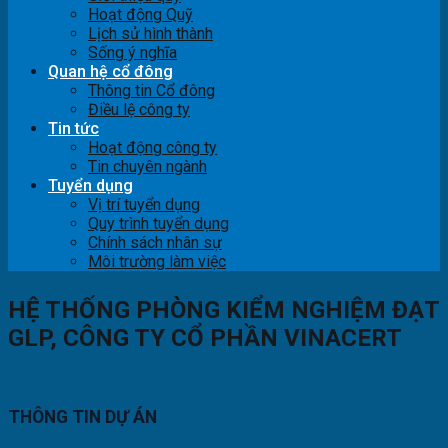
Hoạt động Quỹ
Lịch sử hình thành
Sống ý nghĩa
Quan hệ cổ đông
Thông tin Cổ đông
Điều lệ công ty
Tin tức
Hoạt động công ty
Tin chuyên ngành
Tuyển dụng
Vị trí tuyển dụng
Quy trình tuyển dụng
Chính sách nhân sự
Môi trường làm việc
HỆ THỐNG PHÒNG KIỂM NGHIỆM ĐẠT
GLP, CÔNG TY CỔ PHẦN VINACERT
THÔNG TIN DỰ ÁN