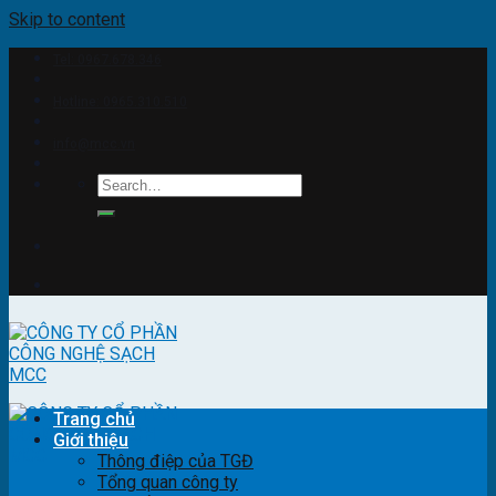
Skip to content
Tel: 0967.678.346
Hotline: 0965.310.510
info@mcc.vn
Trang chủ
Giới thiệu
Thông điệp của TGĐ
Tổng quan công ty