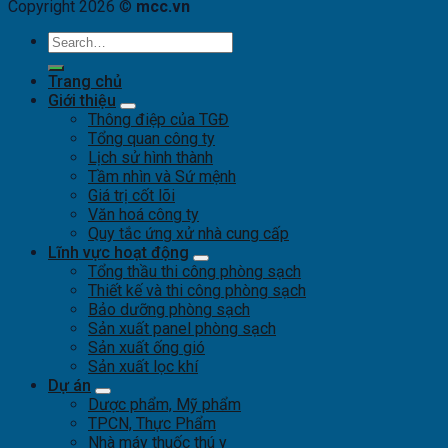
Copyright 2026 ©
mcc.vn
Trang chủ
Giới thiệu
Thông điệp của TGĐ
Tổng quan công ty
Lịch sử hình thành
Tầm nhìn và Sứ mệnh
Giá trị cốt lõi
Văn hoá công ty
Quy tắc ứng xử nhà cung cấp
Lĩnh vực hoạt động
Tổng thầu thi công phòng sạch
Thiết kế và thi công phòng sạch
Bảo dưỡng phòng sạch
Sản xuất panel phòng sạch
Sản xuất ống gió
Sản xuất lọc khí
Dự án
Dược phẩm, Mỹ phẩm
TPCN, Thực Phẩm
Nhà máy thuốc thú y