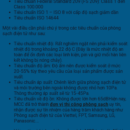
Tiêu chuẩn Federal Standard 209 (FS 209): Class 1 đến
Class 100.000
Tiêu chuẩn ISO 1 – ISO 8 với cấp độ sạch giảm dần
Tiêu chuẩn ISO 14644
Một vài điều cần phải chú ý trong các tiêu chuẩn của phòng
sạch điện tử như sau:
Tiêu chuẩn nhiệt độ: Rất nghiêm ngặt nên phải kiểm soát
nhiệt độ trong khoảng 22 độ C (Đây là mức nhiệt độ an
toàn để ổn định các loại linh kiện, pin và giữ mối hàn liên
kết không bị nóng chảy).
Tiêu chuẩn độ ẩm: Độ ẩm nên được kiểm soát ở mức
20-55% tùy theo yêu cầu của loại sản phẩm được sản
xuất.
Tiêu chuẩn áp suất: Chênh lệch giữa phòng sạch điện tử
và môi trường bên ngoài không được nhỏ hơn 10Pa.
Thông thường áp suất sẽ từ 15-45Pa.
Tiêu chuẩn về độ ồn: Không được lớn hơn 65dBHiện nay,
MCC đã trở thành
đơn vị thi công phòng sạch
uy tín,
nhận được sự tín nhiệm của hàng trăm khách hàng như
Phòng sạch điện tử của Viettel, FPT, Samsung, LG,
Panasonic….