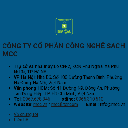
CÔNG TY CỔ PHẦN CÔNG NGHỆ SẠCH
MCC
Trụ sở và nhà máy:
Lô CN-2, KCN Phú Nghĩa, Xã Phú
Nghĩa, TP. Hà Nội
VP Hà Nội:
Nhà B6, Số 180 Đường Thanh Bình, Phường
Hà Đông, Hà Nội, Việt Nam
Văn phòng HCM:
Số 41 Đường N9, Đông An, Phường
Tân Đông Hiệp, TP Hồ Chí Minh, Việt Nam
Tel:
0967.678.346
Hotline:
0965.310.510
Website
:
mcc.vn
/
mccfilter.com
Email:
info@mcc.vn
Về chúng tôi
Liên hệ