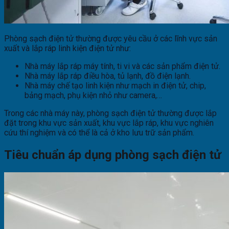
Phòng sạch điện tử thường được yêu cầu ở các lĩnh vực sản
xuất và lắp ráp linh kiện điện tử như:
Nhà máy lắp ráp máy tính, ti vi và các sản phẩm điện tử.
Nhà máy lắp ráp điều hòa, tủ lạnh, đồ điện lạnh.
Nhà máy chế tạo linh kiện như mạch in điện tử, chip,
bảng mạch, phụ kiện nhỏ như camera,…
Trong các nhà máy này, phòng sạch điện tử thường được lắp
đặt trong khu vực sản xuất, khu vực lắp ráp, khu vực nghiên
cứu thí nghiệm và có thể là cả ở kho lưu trữ sản phẩm.
Tiêu chuẩn áp dụng phòng sạch điện tử