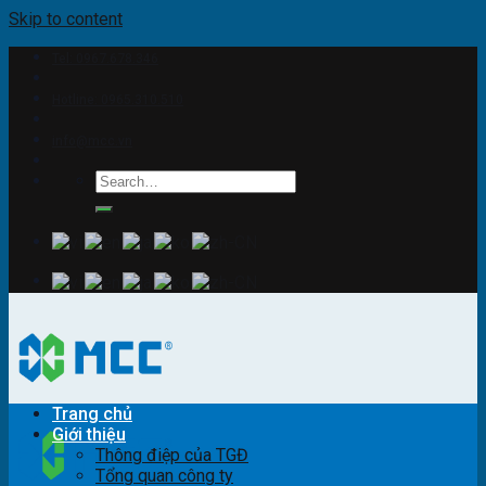
Skip to content
Tel: 0967.678.346
Hotline: 0965.310.510
info@mcc.vn
Trang chủ
Giới thiệu
Thông điệp của TGĐ
Tổng quan công ty