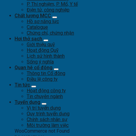
P. Thí nghiệm, P. Mổ, Y tế
Điện tử, công nghiệp
Chất lượng MCC
Hồ sơ năng lực
Catalogue
Chứng chỉ, chứng nhận
Hơi thở sạch
Giới thiệu quỹ
Hoạt động Quỹ
Lịch sử hình thành
Sống ý nghĩa
Quan hệ cổ đông
Thông tin Cổ đông
Điều lệ công ty
Tin tức
Hoạt động công ty
Tin chuyên ngành
Tuyển dụng
Vị trí tuyển dụng
Quy trình tuyển dụng
Chính sách nhân sự
Môi trường làm việc
WooCommerce not Found