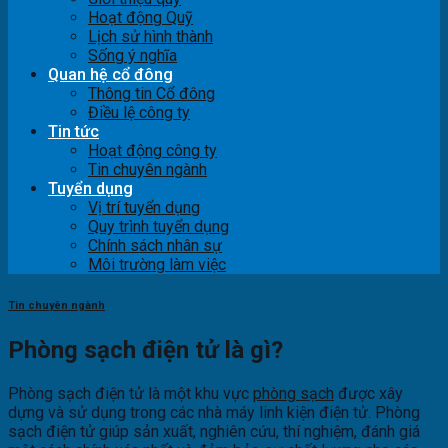
Hoạt động Quỹ
Lịch sử hình thành
Sống ý nghĩa
Quan hệ cổ đông
Thông tin Cổ đông
Điều lệ công ty
Tin tức
Hoạt động công ty
Tin chuyên ngành
Tuyển dụng
Vị trí tuyển dụng
Quy trình tuyển dụng
Chính sách nhân sự
Môi trường làm việc
Tin chuyên ngành
Phòng sạch điện tử là gì?
Phòng sạch điện tử là một khu vực
phòng sạch
được xây
dựng và sử dụng trong các nhà máy linh kiện điện tử. Phòng
sạch điện tử giúp sản xuất, nghiên cứu, thí nghiệm, đánh giá