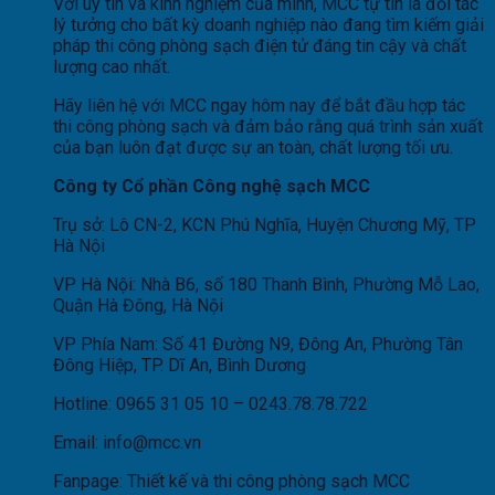
Với uy tín và kinh nghiệm của mình, MCC tự tin là đối tác
lý tưởng cho bất kỳ doanh nghiệp nào đang tìm kiếm giải
pháp thi công phòng sạch điện tử đáng tin cậy và chất
lượng cao nhất.
Hãy liên hệ với MCC ngay hôm nay để bắt đầu hợp tác
thi công phòng sạch và đảm bảo rằng quá trình sản xuất
của bạn luôn đạt được sự an toàn, chất lượng tối ưu.
Công ty Cổ phần Công nghệ sạch MCC
Trụ sở: Lô CN-2, KCN Phú Nghĩa, Huyện Chương Mỹ, TP
Hà Nội
VP Hà Nội: Nhà B6, số 180 Thanh Bình, Phường Mỗ Lao,
Quận Hà Đông, Hà Nội
VP Phía Nam: Số 41 Đường N9, Đông An, Phường Tân
Đông Hiệp, TP. Dĩ An, Bình Dương
Hotline: 0965 31 05 10 – 0243.78.78.722
Email: info@mcc.vn
Fanpage: Thiết kế và thi công phòng sạch MCC