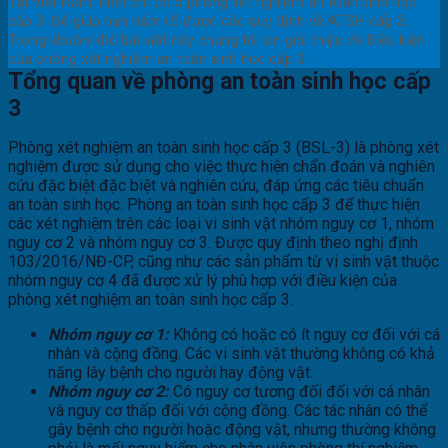
Tại Việt Nam, hiện chỉ có 5 phòng xét nghiệm an toàn sinh học
cấp 3. Để giúp bạn nắm rõ được các quy định về ATSH cấp 3.
Trong khuôn khổ bài viết này chúng tôi xin giới thiệu về Điều kiện
của phòng xét nghiệm an toàn sinh học cấp 3.
Tổng quan về phòng an toàn sinh học cấp
3
Phòng xét nghiệm an toàn sinh học cấp 3 (BSL-3) là phòng xét
nghiệm được sử dụng cho việc thực hiện chẩn đoán và nghiên
cứu đặc biệt đặc biệt và nghiên cứu, đáp ứng các tiêu chuẩn
an toàn sinh học. Phòng an toàn sinh học cấp 3 để thực hiện
các xét nghiệm trên các loại vi sinh vật nhóm nguy cơ 1, nhóm
nguy cơ 2 và nhóm nguy cơ 3. Được quy định theo nghị định
103/2016/NĐ-CP, cũng như các sản phẩm từ vi sinh vật thuộc
nhóm nguy cơ 4 đã được xử lý phù hợp với điều kiện của
phòng xét nghiệm an toàn sinh học cấp 3.
Nhóm nguy cơ 1:
Không có hoặc có ít nguy cơ đối với cá
nhân và cộng đồng. Các vi sinh vật thường không có khả
năng lây bệnh cho người hay động vật.
Nhóm nguy cơ 2:
Có nguy cơ tương đối đối với cá nhân
và nguy cơ thấp đối với cộng đồng. Các tác nhân có thể
gây bệnh cho người hoặc động vật, nhưng thường không