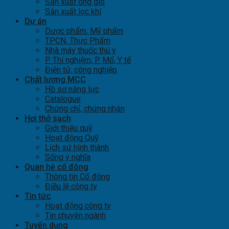
Sản xuất ống gió
Sản xuất lọc khí
Dự án
Dược phẩm, Mỹ phẩm
TPCN, Thực Phẩm
Nhà máy thuốc thú y
P. Thí nghiệm, P. Mổ, Y tế
Điện tử, công nghiệp
Chất lượng MCC
Hồ sơ năng lực
Catalogue
Chứng chỉ, chứng nhận
Hơi thở sạch
Giới thiệu quỹ
Hoạt động Quỹ
Lịch sử hình thành
Sống ý nghĩa
Quan hệ cổ đông
Thông tin Cổ đông
Điều lệ công ty
Tin tức
Hoạt động công ty
Tin chuyên ngành
Tuyển dụng