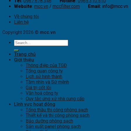
Tel:
0967.678.346
Hotline:
0965.310.510
Website
:
mcc.vn
/
mccfilter.com
Email:
info@mcc.vn
Về chúng tôi
Liên hệ
Copyright 2026 ©
mcc.vn
Trang chủ
Giới thiệu
Thông điệp của TGĐ
Tổng quan công ty
Lịch sử hình thành
Tầm nhìn và Sứ mệnh
Giá trị cốt lõi
Văn hoá công ty
Quy tắc ứng xử nhà cung cấp
Lĩnh vực hoạt động
Tổng thầu thi công phòng sạch
Thiết kế và thi công phòng sạch
Bảo dưỡng phòng sạch
Sản xuất panel phòng sạch