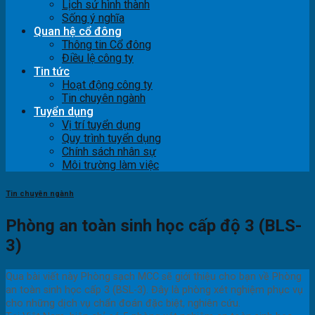
Lịch sử hình thành
Sống ý nghĩa
Quan hệ cổ đông
Thông tin Cổ đông
Điều lệ công ty
Tin tức
Hoạt động công ty
Tin chuyên ngành
Tuyển dụng
Vị trí tuyển dụng
Quy trình tuyển dụng
Chính sách nhân sự
Môi trường làm việc
Tin chuyên ngành
Phòng an toàn sinh học cấp độ 3 (BLS-
3)
Qua bài viết này Phòng sạch MCC
sẽ giới thiệu cho bạn về Phòng
an toàn sinh học cấp 3 (BSL-3). Đây là phòng xét nghiệm phục vụ
cho những dịch vụ chẩn đoán đặc biệt, nghiên cứu.