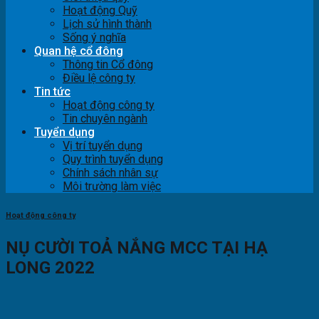
Hoạt động Quỹ
Lịch sử hình thành
Sống ý nghĩa
Quan hệ cổ đông
Thông tin Cổ đông
Điều lệ công ty
Tin tức
Hoạt động công ty
Tin chuyên ngành
Tuyển dụng
Vị trí tuyển dụng
Quy trình tuyển dụng
Chính sách nhân sự
Môi trường làm việc
Hoạt động công ty
NỤ CƯỜI TOẢ NẮNG MCC TẠI HẠ
LONG 2022