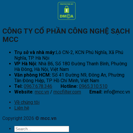
CÔNG TY CỔ PHẦN CÔNG NGHỆ SẠCH
MCC
Trụ sở và nhà máy:
Lô CN-2, KCN Phú Nghĩa, Xã Phú
Nghĩa, TP. Hà Nội
VP Hà Nội:
Nhà B6, Số 180 Đường Thanh Bình, Phường
Hà Đông, Hà Nội, Việt Nam
Văn phòng HCM:
Số 41 Đường N9, Đông An, Phường
Tân Đông Hiệp, TP Hồ Chí Minh, Việt Nam
Tel:
0967.678.346
Hotline:
0965.310.510
Website
:
mcc.vn
/
mccfilter.com
Email:
info@mcc.vn
Về chúng tôi
Liên hệ
Copyright 2026 ©
mcc.vn