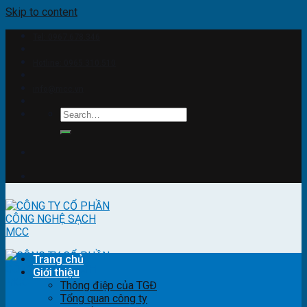
Skip to content
Tel: 0967.678.346
Hotline: 0965.310.510
info@mcc.vn
Trang chủ
Giới thiệu
Thông điệp của TGĐ
Tổng quan công ty