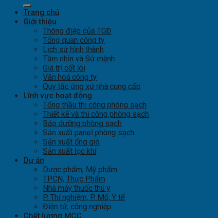
Trang chủ
Giới thiệu
Thông điệp của TGĐ
Tổng quan công ty
Lịch sử hình thành
Tầm nhìn và Sứ mệnh
Giá trị cốt lõi
Văn hoá công ty
Quy tắc ứng xử nhà cung cấp
Lĩnh vực hoạt động
Tổng thầu thi công phòng sạch
Thiết kế và thi công phòng sạch
Bảo dưỡng phòng sạch
Sản xuất panel phòng sạch
Sản xuất ống gió
Sản xuất lọc khí
Dự án
Dược phẩm, Mỹ phẩm
TPCN, Thực Phẩm
Nhà máy thuốc thú y
P. Thí nghiệm, P. Mổ, Y tế
Điện tử, công nghiệp
Chất lượng MCC