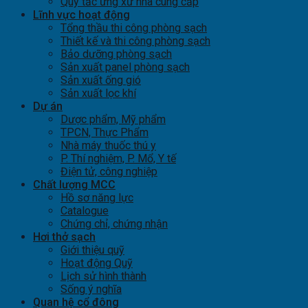
Quy tắc ứng xử nhà cung cấp
Lĩnh vực hoạt động
Tổng thầu thi công phòng sạch
Thiết kế và thi công phòng sạch
Bảo dưỡng phòng sạch
Sản xuất panel phòng sạch
Sản xuất ống gió
Sản xuất lọc khí
Dự án
Dược phẩm, Mỹ phẩm
TPCN, Thực Phẩm
Nhà máy thuốc thú y
P. Thí nghiệm, P. Mổ, Y tế
Điện tử, công nghiệp
Chất lượng MCC
Hồ sơ năng lực
Catalogue
Chứng chỉ, chứng nhận
Hơi thở sạch
Giới thiệu quỹ
Hoạt động Quỹ
Lịch sử hình thành
Sống ý nghĩa
Quan hệ cổ đông