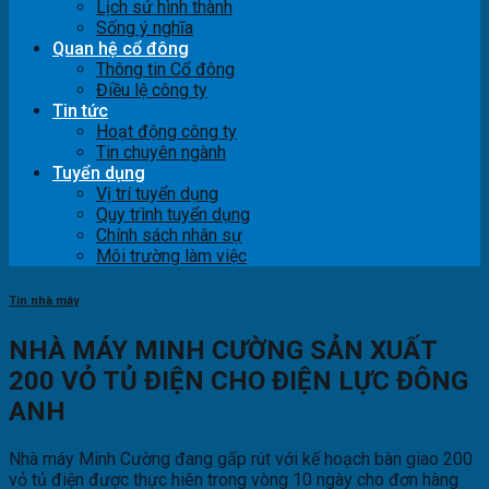
Lịch sử hình thành
Sống ý nghĩa
Quan hệ cổ đông
Thông tin Cổ đông
Điều lệ công ty
Tin tức
Hoạt động công ty
Tin chuyên ngành
Tuyển dụng
Vị trí tuyển dụng
Quy trình tuyển dụng
Chính sách nhân sự
Môi trường làm việc
Tin nhà máy
NHÀ MÁY MINH CƯỜNG SẢN XUẤT
200 VỎ TỦ ĐIỆN CHO ĐIỆN LỰC ĐÔNG
ANH
Nhà máy Minh Cường đang gấp rút với kế hoạch bàn giao 200
vỏ tủ điện được thực hiên trong vòng 10 ngày cho đơn hàng