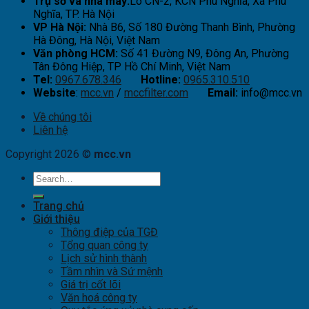
Trụ sở và nhà máy:
Lô CN-2, KCN Phú Nghĩa, Xã Phú
Nghĩa, TP. Hà Nội
VP Hà Nội:
Nhà B6, Số 180 Đường Thanh Bình, Phường
Hà Đông, Hà Nội, Việt Nam
Văn phòng HCM:
Số 41 Đường N9, Đông An, Phường
Tân Đông Hiệp, TP Hồ Chí Minh, Việt Nam
Tel:
0967.678.346
Hotline:
0965.310.510
Website
:
mcc.vn
/
mccfilter.com
Email:
info@mcc.vn
Về chúng tôi
Liên hệ
Copyright 2026 ©
mcc.vn
Trang chủ
Giới thiệu
Thông điệp của TGĐ
Tổng quan công ty
Lịch sử hình thành
Tầm nhìn và Sứ mệnh
Giá trị cốt lõi
Văn hoá công ty