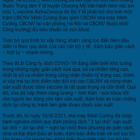
thuộc Trung tâm Y tế huyện Chương Mỹ tiến hành tiêm vắc xin
mũi 1, vaccine AstraZeneca do Bộ Y tế phân bổ cho hơn một
trăm CBCNV Minh Cường (bao gồm CBCNV nhà máy Minh
Cường, CBCNV tại văn phòng Hà Nội và CBCNV thuộc khối
Công trường) đủ tiêu chuẩn về sức khoẻ.
Toàn bộ quá trình từ xếp hàng, khám sàng lọc đến tiêm đều
diễn ra theo quy định của các cán bộ y tế: đảm bảo giãn cách
– trật tự – nhanh chóng
.
Theo BLĐ Công ty, dịch COVID-19 đang diễn biến khó lường
trong những ngày giãn cách vừa qua, số ca nhiễm tăng cao,
nhất là số ca nhiễm trong công nhân chiếm tỷ trọng cao, chính
vì vậy mà tại thời điểm này đối với các CBCNV và công nhân
sản xuất được tiêm vaccine là rất quan trọng và cần thiết. Qua
đó, vừa để tiếp thêm năng lượng – tinh thần –sức khỏe tốt
cho người lao động yên tâm sản xuất, đảm bảo an toàn chống
dịch tại công ty, tránh làm gián đoạn chuỗi sản xuất.
Trước đó, từ ngày 10/8/2021, nhà máy Minh Cường đã chấp
hành nghiêm chỉnh quy định phòng dịch “ 3 tại chỗ” sản xuất
tại chỗ – ăn tại chỗ – nghỉ tại chỗ) theo phương án giãn cách,
chia ca kíp đảm bảo an toàn; đảm bảo điều kiện về nơi lưu trú
tập trung của người lao động (nếu thực hiện việc lưu trú tập