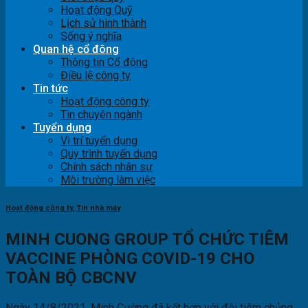
Hoạt động Quỹ
Lịch sử hình thành
Sống ý nghĩa
Quan hệ cổ đông
Thông tin Cổ đông
Điều lệ công ty
Tin tức
Hoạt động công ty
Tin chuyên ngành
Tuyển dụng
Vị trí tuyển dụng
Quy trình tuyển dụng
Chính sách nhân sự
Môi trường làm việc
Hoạt động công ty
,
Tin nhà máy
MINH CUONG GROUP TỔ CHỨC TIÊM
VACCINE PHÒNG COVID-19 CHO
TOÀN BỘ CBCNV
Ngày 14/8/2021, Minh Cường đã kết hợp với đội tiêm chủng