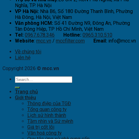
Nghĩa, TP. Hà Nội
VP Hà Nội:
Nhà B6, Số 180 Đường Thanh Bình, Phường
Hà Đông, Hà Nội, Việt Nam
Văn phòng HCM:
Số 41 Đường N9, Đông An, Phường
Tân Đông Hiệp, TP Hồ Chí Minh, Việt Nam
Tel:
0967.678.346
Hotline:
0965.310.510
Website
:
mcc.vn
/
mccfilter.com
Email:
info@mcc.vn
Về chúng tôi
Liên hệ
Copyright 2026 ©
mcc.vn
Trang chủ
Giới thiệu
Thông điệp của TGĐ
Tổng quan công ty
Lịch sử hình thành
Tầm nhìn và Sứ mệnh
Giá trị cốt lõi
Văn hoá công ty
Quy tắc ứng xử nhà cung cấp