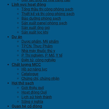
Lĩnh vực hoạt động
Tổng thầu thi công phòng sạch
Thiết kế và thi công phòng sạch
Bảo dưỡng phòng sạch
Sản xuất panel phòng sạch
Sản xuất ống gió
Sản xuất lọc khí
Dự án
Dược phẩm, Mỹ phẩm
TPCN, Thực Phẩm
Nhà máy thuốc thú y
P. Thí nghiệm, P. Mổ, Y tế
Điện tử, công nghiệp
Chất lượng MCC
Hồ sơ năng lực
Catalogue
Chứng chỉ, chứng nhận
Hơi thở sạch
Giới thiệu quỹ
Hoạt động Quỹ
Lịch sử hình thành
Sống ý nghĩa
Quan hệ cổ đông