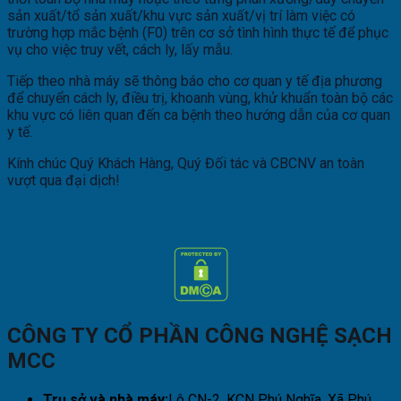
sản xuất/tổ sản xuất/khu vực sản xuất/vị trí làm việc có
trường hợp mắc bệnh (F0) trên cơ sở tình hình thực tế để phục
vụ cho việc truy vết, cách ly, lấy mẫu.
Tiếp theo nhà máy sẽ thông báo cho cơ quan y tế địa phương
để chuyển cách ly, điều trị, khoanh vùng, khử khuẩn toàn bộ các
khu vực có liên quan đến ca bệnh theo hướng dẫn của cơ quan
y tế.
Kính chúc Quý Khách Hàng, Quý Đối tác và CBCNV an toàn
vượt qua đại dịch!
CÔNG TY CỔ PHẦN CÔNG NGHỆ SẠCH
MCC
Trụ sở và nhà máy:
Lô CN-2, KCN Phú Nghĩa, Xã Phú