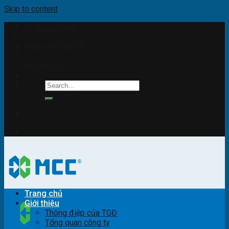
Skip to content
Tel: 0967.678.346
Hotline: 0965.310.510
info@mcc.vn
Trang chủ
Giới thiệu
Thông điệp của TGĐ
Tổng quan công ty