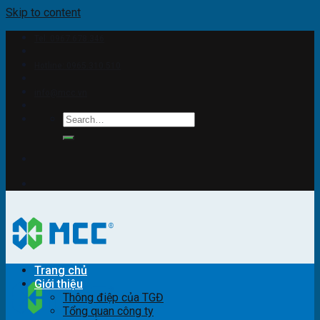
Skip to content
Tel: 0967.678.346
Hotline: 0965.310.510
info@mcc.vn
Trang chủ
Giới thiệu
Thông điệp của TGĐ
Tổng quan công ty