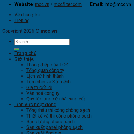
Website
:
mcc.vn
/
mccfilter.com
Email:
info@mcc.vn
Về chúng tôi
Liên hệ
Copyright 2026 ©
mcc.vn
Trang chủ
Giới thiệu
Thông điệp của TGĐ
Tổng quan công ty
Lịch sử hình thành
Tầm nhìn và Sứ mệnh
Giá trị cốt lõi
Văn hoá công ty
Quy tắc ứng xử nhà cung cấp
Lĩnh vực hoạt động
Tổng thầu thi công phòng sạch
Thiết kế và thi công phòng sạch
Bảo dưỡng phòng sạch
Sản xuất panel phòng sạch
Sản xuất ống gió