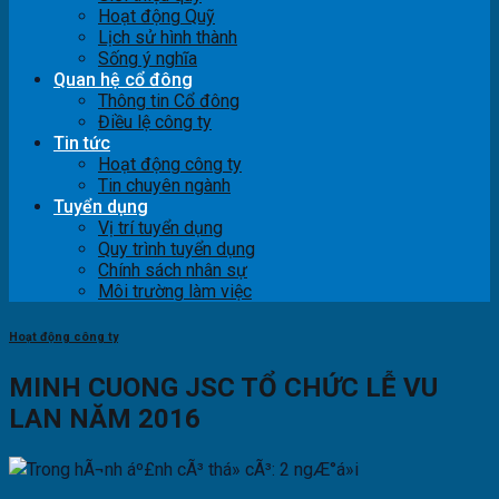
Hoạt động Quỹ
Lịch sử hình thành
Sống ý nghĩa
Quan hệ cổ đông
Thông tin Cổ đông
Điều lệ công ty
Tin tức
Hoạt động công ty
Tin chuyên ngành
Tuyển dụng
Vị trí tuyển dụng
Quy trình tuyển dụng
Chính sách nhân sự
Môi trường làm việc
Hoạt động công ty
MINH CUONG JSC TỔ CHỨC LỄ VU
LAN NĂM 2016