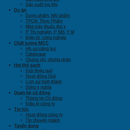
Sản xuất lọc khí
Dự án
Dược phẩm, Mỹ phẩm
TPCN, Thực Phẩm
Nhà máy thuốc thú y
P. Thí nghiệm, P. Mổ, Y tế
Điện tử, công nghiệp
Chất lượng MCC
Hồ sơ năng lực
Catalogue
Chứng chỉ, chứng nhận
Hơi thở sạch
Giới thiệu quỹ
Hoạt động Quỹ
Lịch sử hình thành
Sống ý nghĩa
Quan hệ cổ đông
Thông tin Cổ đông
Điều lệ công ty
Tin tức
Hoạt động công ty
Tin chuyên ngành
Tuyển dụng