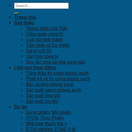
Trang chủ
Giới thiệu
Thông điệp của TGĐ
Tổng quan công ty
Lịch sử hình thành
Tầm nhìn và Sứ mệnh
Giá trị cốt lõi
Văn hoá công ty
Quy tắc ứng xử nhà cung cấp
Lĩnh vực hoạt động
Tổng thầu thi công phòng sạch
Thiết kế và thi công phòng sạch
Bảo dưỡng phòng sạch
Sản xuất panel phòng sạch
Sản xuất ống gió
Sản xuất lọc khí
Dự án
Dược phẩm, Mỹ phẩm
TPCN, Thực Phẩm
Nhà máy thuốc thú y
P. Thí nghiệm, P. Mổ, Y tế