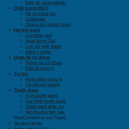
Điện tử, công nghiệp
Chất lượng MCC
Hồ sơ năng lực
Catalogue
Chứng chỉ, chứng nhận
Hơi thở sạch
Giới thiệu quỹ
Hoạt động Quỹ
Lịch sử hình thành
Sống ý nghĩa
Quan hệ cổ đông
Thông tin Cổ đông
Điều lệ công ty
Tin tức
Hoạt động công ty
Tin chuyên ngành
Tuyển dụng
Vị trí tuyển dụng
Quy trình tuyển dụng
Chính sách nhân sự
Môi trường làm việc
WooCommerce not Found
Tel: 0967.678.346
Hotline: 0965.310.510