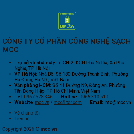
CÔNG TY CỔ PHẦN CÔNG NGHỆ SẠCH
MCC
Trụ sở và nhà máy:
Lô CN-2, KCN Phú Nghĩa, Xã Phú
Nghĩa, TP. Hà Nội
VP Hà Nội:
Nhà B6, Số 180 Đường Thanh Bình, Phường
Hà Đông, Hà Nội, Việt Nam
Văn phòng HCM:
Số 41 Đường N9, Đông An, Phường
Tân Đông Hiệp, TP Hồ Chí Minh, Việt Nam
Tel:
0967.678.346
Hotline:
0965.310.510
Website
:
mcc.vn
/
mccfilter.com
Email:
info@mcc.vn
Về chúng tôi
Liên hệ
Copyright 2026 ©
mcc.vn