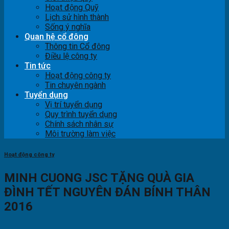
Hoạt động Quỹ
Lịch sử hình thành
Sống ý nghĩa
Quan hệ cổ đông
Thông tin Cổ đông
Điều lệ công ty
Tin tức
Hoạt động công ty
Tin chuyên ngành
Tuyển dụng
Vị trí tuyển dụng
Quy trình tuyển dụng
Chính sách nhân sự
Môi trường làm việc
Hoạt động công ty
MINH CUONG JSC TẶNG QUÀ GIA
ĐÌNH TẾT NGUYÊN ĐÁN BÍNH THÂN
2016