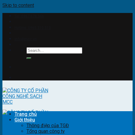
Skip to content
Tel: 0967.678.346
Hotline: 0965.310.510
info@mcc.vn
Trang chủ
Giới thiệu
Thông điệp của TGĐ
Tổng quan công ty