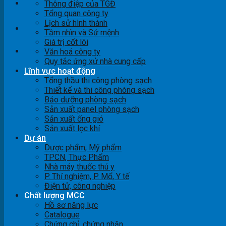
Thông điệp của TGĐ
Tổng quan công ty
Lịch sử hình thành
Tầm nhìn và Sứ mệnh
Giá trị cốt lõi
Liên hệ
Văn hoá công ty
Quy tắc ứng xử nhà cung cấp
Lĩnh vực hoạt động
Tổng thầu thi công phòng sạch
Thiết kế và thi công phòng sạch
Bảo dưỡng phòng sạch
Sản xuất panel phòng sạch
Sản xuất ống gió
Sản xuất lọc khí
Dự án
Dược phẩm, Mỹ phẩm
TPCN, Thực Phẩm
Nhà máy thuốc thú y
P. Thí nghiệm, P. Mổ, Y tế
Điện tử, công nghiệp
Chất lượng MCC
Hồ sơ năng lực
Catalogue
Chứng chỉ, chứng nhận