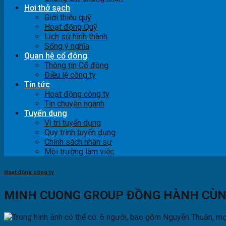
Hơi thở sạch
Giới thiệu quỹ
Hoạt động Quỹ
Lịch sử hình thành
Sống ý nghĩa
Quan hệ cổ đông
Thông tin Cổ đông
Điều lệ công ty
Tin tức
Hoạt động công ty
Tin chuyên ngành
Tuyển dụng
Vị trí tuyển dụng
Quy trình tuyển dụng
Chính sách nhân sự
Môi trường làm việc
Hoạt động công ty
MINH CUONG GROUP ĐỒNG HÀNH CÙN