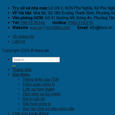
Trụ sở và nhà máy:
Lô CN-2, KCN Phú Nghĩa, Xã Phú Nghĩ
VP Hà Nội:
Nhà B6, Số 180 Đường Thanh Bình, Phường Hà
Văn phòng HCM:
Số 41 Đường N9, Đông An, Phường Tân 
Tel:
0967.678.346
Hotline:
0965.310.510
Website
:
mcc.vn
/
mccfilter.com
Email:
info@mcc.vn
Về chúng tôi
Liên hệ
Copyright 2026 ©
mcc.vn
Trang chủ
Giới thiệu
Thông điệp của TGĐ
Tổng quan công ty
Lịch sử hình thành
Tầm nhìn và Sứ mệnh
Giá trị cốt lõi
Văn hoá công ty
Quy tắc ứng xử nhà cung cấp
Lĩnh vực hoạt động