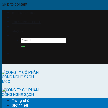
Skip to content
Tel: 0967.678.346
Hotline: 0965.310.510
info@mcc.vn
Trang chủ
Giới thiệu