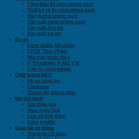
Tổng thầu thi công phòng sạch
Thiết kế và thi công phòng sạch
Bảo dưỡng phòng sạch
Sản xuất panel phòng sạch
Sản xuất ống gió
Sản xuất lọc khí
Dự án
Dược phẩm, Mỹ phẩm
TPCN, Thực Phẩm
Nhà máy thuốc thú y
P. Thí nghiệm, P. Mổ, Y tế
Điện tử, công nghiệp
Chất lượng MCC
Hồ sơ năng lực
Catalogue
Chứng chỉ, chứng nhận
Hơi thở sạch
Giới thiệu quỹ
Hoạt động Quỹ
Lịch sử hình thành
Sống ý nghĩa
Quan hệ cổ đông
Thông tin Cổ đông