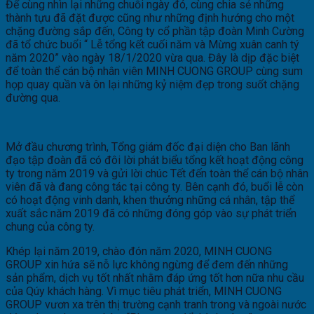
Để cùng nhìn lại những chuỗi ngày đó, cùng chia sẻ những
thành tựu đã đặt được cũng như những định hướng cho một
chặng đường sắp đến, Công ty cổ phần tập đoàn Minh Cường
đã tổ chức buổi “ Lễ tổng kết cuối năm và Mừng xuân canh tý
năm 2020” vào ngày 18/1/2020 vừa qua. Đây là dịp đặc biệt
để toàn thể cán bộ nhân viên MINH CUONG GROUP cùng sum
họp quay quần và ôn lại những kỷ niệm đẹp trong suốt chặng
đường qua.
Mở đầu chương trình, Tổng giám đốc đại diện cho Ban lãnh
đạo tập đoàn đã có đôi lời phát biểu tổng kết hoạt động công
ty trong năm 2019 và gửi lời chúc Tết đến toàn thể cán bộ nhân
viên đã và đang công tác tại công ty. Bên cạnh đó, buổi lễ còn
có hoạt động vinh danh, khen thưởng những cá nhân, tập thể
xuất sắc năm 2019 đã có những đóng góp vào sự phát triển
chung của công ty.
Khép lại năm 2019, chào đón năm 2020, MINH CUONG
GROUP xin hứa sẽ nỗ lực không ngừng để đem đến những
sản phẩm, dịch vụ tốt nhất nhằm đáp ứng tốt hơn nữa nhu cầu
của Qúy khách hàng. Vì mục tiêu phát triển, MINH CUONG
GROUP vươn xa trên thị trường cạnh tranh trong và ngoài nước