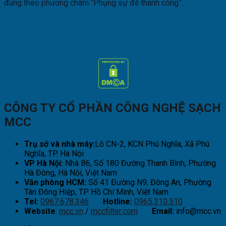
đúng theo phương châm “Phụng sự để thành công”.
CÔNG TY CỔ PHẦN CÔNG NGHỆ SẠCH
MCC
Trụ sở và nhà máy:
Lô CN-2, KCN Phú Nghĩa, Xã Phú
Nghĩa, TP. Hà Nội
VP Hà Nội:
Nhà B6, Số 180 Đường Thanh Bình, Phường
Hà Đông, Hà Nội, Việt Nam
Văn phòng HCM:
Số 41 Đường N9, Đông An, Phường
Tân Đông Hiệp, TP Hồ Chí Minh, Việt Nam
Tel:
0967.678.346
Hotline:
0965.310.510
Website
:
mcc.vn
/
mccfilter.com
Email:
info@mcc.vn