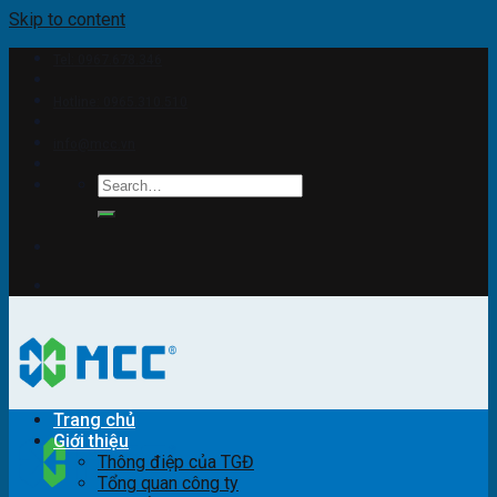
Skip to content
Tel: 0967.678.346
Hotline: 0965.310.510
info@mcc.vn
Trang chủ
Giới thiệu
Thông điệp của TGĐ
Tổng quan công ty