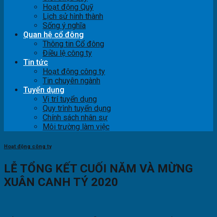
Hoạt động Quỹ
Lịch sử hình thành
Sống ý nghĩa
Quan hệ cổ đông
Thông tin Cổ đông
Điều lệ công ty
Tin tức
Hoạt động công ty
Tin chuyên ngành
Tuyển dụng
Vị trí tuyển dụng
Quy trình tuyển dụng
Chính sách nhân sự
Môi trường làm việc
Hoạt động công ty
LỄ TỔNG KẾT CUỐI NĂM VÀ MỪNG
XUÂN CANH TÝ 2020