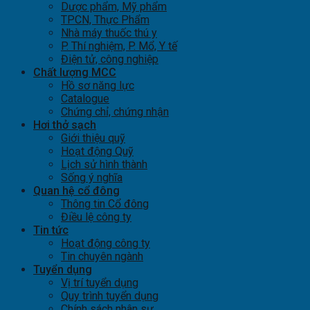
Dược phẩm, Mỹ phẩm
TPCN, Thực Phẩm
Nhà máy thuốc thú y
P. Thí nghiệm, P. Mổ, Y tế
Điện tử, công nghiệp
Chất lượng MCC
Hồ sơ năng lực
Catalogue
Chứng chỉ, chứng nhận
Hơi thở sạch
Giới thiệu quỹ
Hoạt động Quỹ
Lịch sử hình thành
Sống ý nghĩa
Quan hệ cổ đông
Thông tin Cổ đông
Điều lệ công ty
Tin tức
Hoạt động công ty
Tin chuyên ngành
Tuyển dụng
Vị trí tuyển dụng
Quy trình tuyển dụng
Chính sách nhân sự