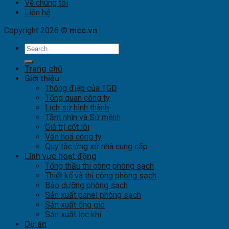
Về chúng tôi
Liên hệ
Copyright 2026 ©
mcc.vn
Trang chủ
Giới thiệu
Thông điệp của TGĐ
Tổng quan công ty
Lịch sử hình thành
Tầm nhìn và Sứ mệnh
Giá trị cốt lõi
Văn hoá công ty
Quy tắc ứng xử nhà cung cấp
Lĩnh vực hoạt động
Tổng thầu thi công phòng sạch
Thiết kế và thi công phòng sạch
Bảo dưỡng phòng sạch
Sản xuất panel phòng sạch
Sản xuất ống gió
Sản xuất lọc khí
Dự án