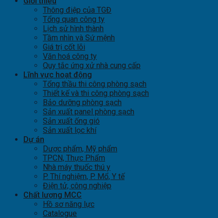
Giới thiệu
Thông điệp của TGĐ
Tổng quan công ty
Lịch sử hình thành
Tầm nhìn và Sứ mệnh
Giá trị cốt lõi
Văn hoá công ty
Quy tắc ứng xử nhà cung cấp
Lĩnh vực hoạt động
Tổng thầu thi công phòng sạch
Thiết kế và thi công phòng sạch
Bảo dưỡng phòng sạch
Sản xuất panel phòng sạch
Sản xuất ống gió
Sản xuất lọc khí
Dự án
Dược phẩm, Mỹ phẩm
TPCN, Thực Phẩm
Nhà máy thuốc thú y
P. Thí nghiệm, P. Mổ, Y tế
Điện tử, công nghiệp
Chất lượng MCC
Hồ sơ năng lực
Catalogue