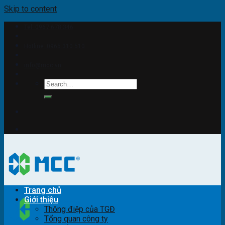
Skip to content
Tel: 0967.678.346
Hotline: 0965.310.510
info@mcc.vn
Trang chủ
Giới thiệu
Thông điệp của TGĐ
Tổng quan công ty