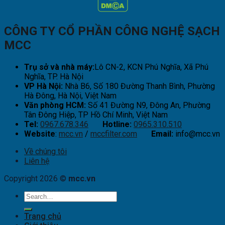
CÔNG TY CỔ PHẦN CÔNG NGHỆ SẠCH
MCC
Trụ sở và nhà máy:
Lô CN-2, KCN Phú Nghĩa, Xã Phú
Nghĩa, TP. Hà Nội
VP Hà Nội:
Nhà B6, Số 180 Đường Thanh Bình, Phường
Hà Đông, Hà Nội, Việt Nam
Văn phòng HCM:
Số 41 Đường N9, Đông An, Phường
Tân Đông Hiệp, TP Hồ Chí Minh, Việt Nam
Tel:
0967.678.346
Hotline:
0965.310.510
Website
:
mcc.vn
/
mccfilter.com
Email:
info@mcc.vn
Về chúng tôi
Liên hệ
Copyright 2026 ©
mcc.vn
Trang chủ