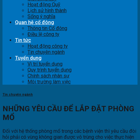
Hoạt động Quỹ
Lịch sử hình thành
Sống ý nghĩa
Quan hệ cổ đông
Thông tin Cổ đông
Điều lệ công ty
Tin tức
Hoạt động công ty
Tin chuyên ngành
Tuyển dụng
Vị trí tuyển dụng
Quy trình tuyển dụng
Chính sách nhân sự
Môi trường làm việc
Tin chuyên ngành
NHỮNG YÊU CẦU ĐỂ LẮP ĐẶT PHÒNG
MỔ
Đối với hệ thống phòng mổ trong các bệnh viện thì yêu cầu đòi
hỏi phải có vùng không gian được vô trùng cho việc thực hiện