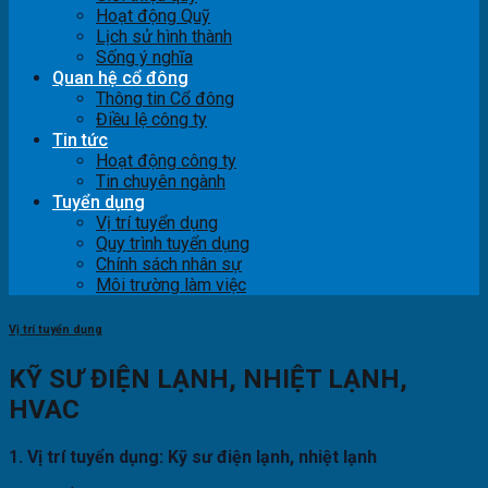
Hoạt động Quỹ
Lịch sử hình thành
Sống ý nghĩa
Quan hệ cổ đông
Thông tin Cổ đông
Điều lệ công ty
Tin tức
Hoạt động công ty
Tin chuyên ngành
Tuyển dụng
Vị trí tuyển dụng
Quy trình tuyển dụng
Chính sách nhân sự
Môi trường làm việc
Vị trí tuyển dụng
KỸ SƯ ĐIỆN LẠNH, NHIỆT LẠNH,
HVAC
1. Vị trí tuyển dụng: Kỹ sư điện lạnh, nhiệt lạnh