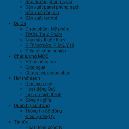
Bảo dưỡng phòng sạch
Sản xuất panel phòng sạch
Sản xuất ống gió
Sản xuất lọc khí
Dự án
Dược phẩm, Mỹ phẩm
TPCN, Thực Phẩm
Nhà máy thuốc thú y
P. Thí nghiệm, P. Mổ, Y tế
Điện tử, công nghiệp
Chất lượng MCC
Hồ sơ năng lực
Catalogue
Chứng chỉ, chứng nhận
Hơi thở sạch
Giới thiệu quỹ
Hoạt động Quỹ
Lịch sử hình thành
Sống ý nghĩa
Quan hệ cổ đông
Thông tin Cổ đông
Điều lệ công ty
Tin tức
Hoạt động công ty