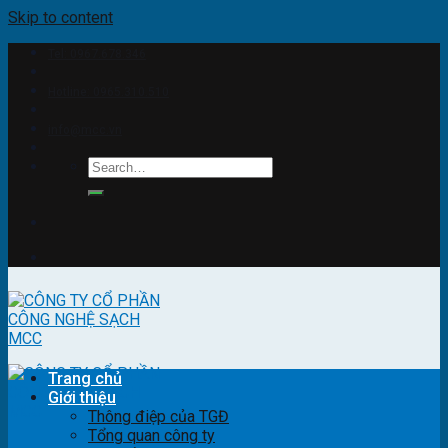
Skip to content
Tel: 0967.678.346
Hotline: 0965.310.510
info@mcc.vn
Trang chủ
Giới thiệu
Thông điệp của TGĐ
Tổng quan công ty