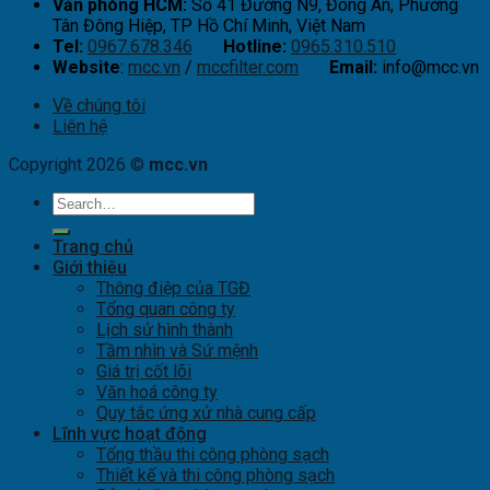
Văn phòng HCM:
Số 41 Đường N9, Đông An, Phường
Tân Đông Hiệp, TP Hồ Chí Minh, Việt Nam
Tel:
0967.678.346
Hotline:
0965.310.510
Website
:
mcc.vn
/
mccfilter.com
Email:
info@mcc.vn
Về chúng tôi
Liên hệ
Copyright 2026 ©
mcc.vn
Trang chủ
Giới thiệu
Thông điệp của TGĐ
Tổng quan công ty
Lịch sử hình thành
Tầm nhìn và Sứ mệnh
Giá trị cốt lõi
Văn hoá công ty
Quy tắc ứng xử nhà cung cấp
Lĩnh vực hoạt động
Tổng thầu thi công phòng sạch
Thiết kế và thi công phòng sạch