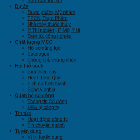
Sản xuất lọc khí
Dự án
Dược phẩm, Mỹ phẩm
TPCN, Thực Phẩm
Nhà máy thuốc thú y
P. Thí nghiệm, P. Mổ, Y tế
Điện tử, công nghiệp
Chất lượng MCC
Hồ sơ năng lực
Catalogue
Chứng chỉ, chứng nhận
Hơi thở sạch
Giới thiệu quỹ
Hoạt động Quỹ
Lịch sử hình thành
Sống ý nghĩa
Quan hệ cổ đông
Thông tin Cổ đông
Điều lệ công ty
Tin tức
Hoạt động công ty
Tin chuyên ngành
Tuyển dụng
Vị trí tuyển dụng