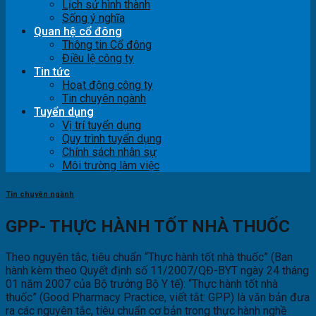
Lịch sử hình thành
Sống ý nghĩa
Quan hệ cổ đông
Thông tin Cổ đông
Điều lệ công ty
Tin tức
Hoạt động công ty
Tin chuyên ngành
Tuyển dụng
Vị trí tuyển dụng
Quy trình tuyển dụng
Chính sách nhân sự
Môi trường làm việc
Tin chuyên ngành
GPP- THỰC HÀNH TỐT NHÀ THUỐC
Theo nguyên tắc, tiêu chuẩn “Thực hành tốt nhà thuốc” (Ban
hành kèm theo Quyết định số 11/2007/QĐ-BYT ngày 24 tháng
01 năm 2007 của Bộ trưởng Bộ Y tế): “Thực hành tốt nhà
thuốc” (Good Pharmacy Practice, viết tắt: GPP) là văn bản đưa
ra các nguyên tắc, tiêu chuẩn cơ bản trong thực hành nghề