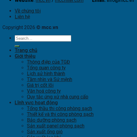
Website
:
mcc.vn
/
mccfilter.com
Email:
info@mcc.vn
Về chúng tôi
Liên hệ
Copyright 2026 ©
mcc.vn
Trang chủ
Giới thiệu
Thông điệp của TGĐ
Tổng quan công ty
Lịch sử hình thành
Tầm nhìn và Sứ mệnh
Giá trị cốt lõi
Văn hoá công ty
Quy tắc ứng xử nhà cung cấp
Lĩnh vực hoạt động
Tổng thầu thi công phòng sạch
Thiết kế và thi công phòng sạch
Bảo dưỡng phòng sạch
Sản xuất panel phòng sạch
Sản xuất ống gió