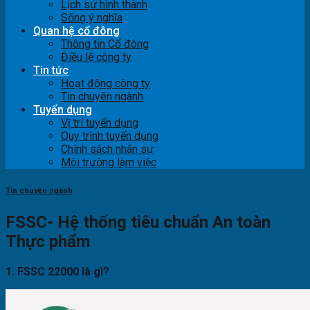
Lịch sử hình thành
Sống ý nghĩa
Quan hệ cổ đông
Thông tin Cổ đông
Điều lệ công ty
Tin tức
Hoạt động công ty
Tin chuyên ngành
Tuyển dụng
Vị trí tuyển dụng
Quy trình tuyển dụng
Chính sách nhân sự
Môi trường làm việc
Tin chuyên ngành
FSSC- Hệ thống tiêu chuẩn An toàn
Thực phẩm
1. FSSC 22000 là gì?