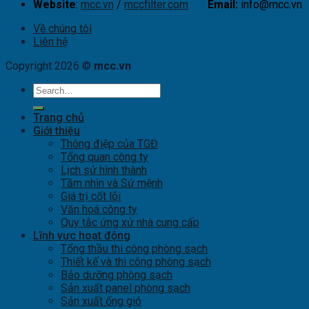
Website
:
mcc.vn
/
mccfilter.com
Email:
info@mcc.vn
Về chúng tôi
Liên hệ
Copyright 2026 ©
mcc.vn
Trang chủ
Giới thiệu
Thông điệp của TGĐ
Tổng quan công ty
Lịch sử hình thành
Tầm nhìn và Sứ mệnh
Giá trị cốt lõi
Văn hoá công ty
Quy tắc ứng xử nhà cung cấp
Lĩnh vực hoạt động
Tổng thầu thi công phòng sạch
Thiết kế và thi công phòng sạch
Bảo dưỡng phòng sạch
Sản xuất panel phòng sạch
Sản xuất ống gió