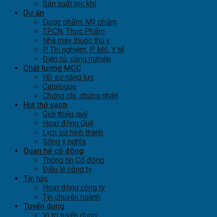
Sản xuất lọc khí
Dự án
Dược phẩm, Mỹ phẩm
TPCN, Thực Phẩm
Nhà máy thuốc thú y
P. Thí nghiệm, P. Mổ, Y tế
Điện tử, công nghiệp
Chất lượng MCC
Hồ sơ năng lực
Catalogue
Chứng chỉ, chứng nhận
Hơi thở sạch
Giới thiệu quỹ
Hoạt động Quỹ
Lịch sử hình thành
Sống ý nghĩa
Quan hệ cổ đông
Thông tin Cổ đông
Điều lệ công ty
Tin tức
Hoạt động công ty
Tin chuyên ngành
Tuyển dụng
Vị trí tuyển dụng