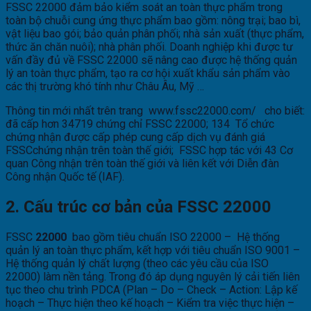
FSSC 22000 đảm bảo kiểm soát an toàn thực phẩm trong
toàn bộ chuỗi cung ứng thực phẩm bao gồm: nông trại; bao bì,
vật liệu bao gói; bảo quản phân phối; nhà sản xuất (thực phẩm,
thức ăn chăn nuôi); nhà phân phối. Doanh nghiệp khi được tư
vấn đầy đủ về FSSC 22000 sẽ nâng cao được hệ thống quản
lý an toàn thực phẩm, tạo ra cơ hội xuất khẩu sản phẩm vào
các thị trường khó tính như Châu Âu, Mỹ …
Thông tin mới nhất trên trang www.fssc22000.com/ cho biết:
đã cấp hơn 34719 chứng chỉ FSSC 22000; 134 Tổ chức
chứng nhận được cấp phép cung cấp dịch vụ đánh giá
FSSCchứng nhận trên toàn thế giới; FSSC hợp tác với 43 Cơ
quan Công nhận trên toàn thế giới và liên kết với Diễn đàn
Công nhận Quốc tế (IAF).
2. Cấu trúc cơ bản của FSSC 22000
FSSC
22000
bao gồm tiêu chuẩn ISO 22000 – Hệ thống
quản lý an toàn thực phẩm, kết hợp với tiêu chuẩn ISO 9001 –
Hệ thống quản lý chất lượng (theo các yêu cầu của ISO
22000) làm nền tảng. Trong đó áp dụng nguyên lý cải tiến liên
tục theo chu trình PDCA (Plan – Do – Check – Action: Lập kế
hoạch – Thực hiện theo kế hoạch – Kiểm tra việc thực hiện –