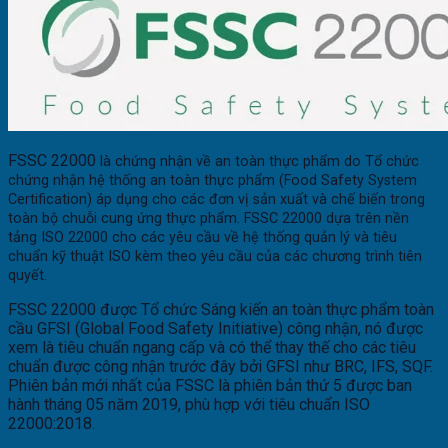
FSSC 22000
là chứng nhận về an toàn thực phẩm do Tổ chức
chứng nhận hệ thống an toàn thực phẩm (Food Safety System
Certification) áp dụng cho các đơn vị sản xuất và chế biến trong
toàn bộ chuỗi cung ứng thực phẩm. FSSC 22000 dựa trên nền
tảng ISO 22000 cho các yêu cầu về hệ thống quản lý và tiêu
chuẩn kỹ thuật ISO kèm theo yêu cầu của các chương trình tiên
quyết.
FSSC 22000 được Tổ chức Sáng kiến an toàn thực phẩm toàn
cầu GFSI (Global Food Safety Initiative) công nhận, nó được
xem là tiêu chuẩn ngang cấp và có thể thay thế cho các tiêu
chuẩn được công nhận trước đây bởi GFSI như BRC, IFS, SQF.
Phiên bản mới nhất của FSSC là phiên bản thứ 5 được ban
hành tháng 05 năm 2019, phù hợp với tiêu chuẩn ISO
22000:2018.