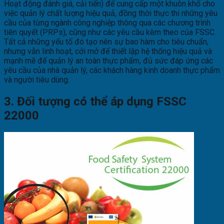
Hoạt động đánh giá, cải tiến) để cung cấp một khuôn khổ cho
việc quản lý chất lượng hiệu quả, đồng thời thực thi những yêu
cầu của từng ngành công nghiệp thông qua các chương trình
tiên quyết (PRPs), cũng như các yêu cầu kèm theo của FSSC.
Tất cả những yếu tố đó tạo nên sự bao hàm cho tiêu chuẩn,
nhưng vẫn linh hoạt, cởi mở để thiết lập hệ thống hiệu quả và
mạnh mẽ để quản lý an toàn thực phẩm, đủ sức đáp ứng các
yêu cầu của nhà quản lý, các khách hàng kinh doanh thực phẩm
và người tiêu dùng.
3. Đối tượng có thể áp dụng FSSC
22000