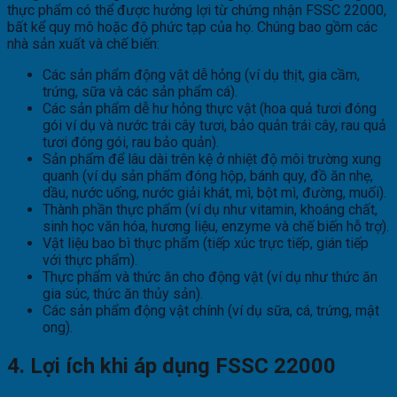
thực phẩm có thể được hưởng lợi từ chứng nhận FSSC 22000,
bất kể quy mô hoặc độ phức tạp của họ. Chúng bao gồm các
nhà sản xuất và chế biến:
Các sản phẩm động vật dễ hỏng (ví dụ thịt, gia cầm,
trứng, sữa và các sản phẩm cá).
Các sản phẩm dễ hư hỏng thực vật (hoa quả tươi đóng
gói ví dụ và nước trái cây tươi, bảo quản trái cây, rau quả
tươi đóng gói, rau bảo quản).
Sản phẩm để lâu dài trên kệ ở nhiệt độ môi trường xung
quanh (ví dụ sản phẩm đóng hộp, bánh quy, đồ ăn nhẹ,
dầu, nước uống, nước giải khát, mì, bột mì, đường, muối).
Thành phần thực phẩm (ví dụ như vitamin, khoáng chất,
sinh học văn hóa, hương liệu, enzyme và chế biến hỗ trợ).
Vật liệu bao bì thực phẩm (tiếp xúc trực tiếp, gián tiếp
với thực phẩm).
Thực phẩm và thức ăn cho động vật (ví dụ như thức ăn
gia súc, thức ăn thủy sản).
Các sản phẩm động vật chính (ví dụ sữa, cá, trứng, mật
ong).
4. Lợi ích khi áp dụng FSSC 22000