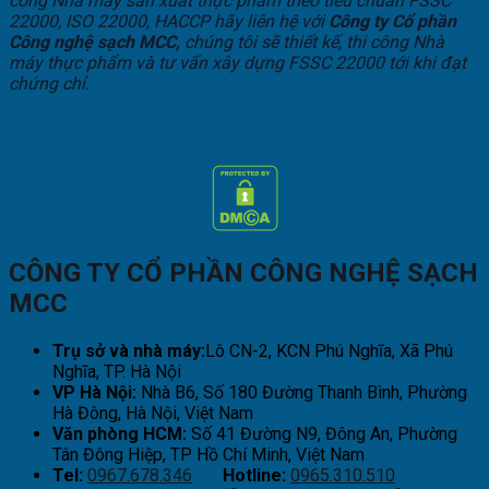
công Nhà máy sản xuất thực phẩm theo tiêu chuẩn FSSC
22000, ISO 22000, HACCP hãy liên hệ với
Công ty Cổ phần
Công nghệ sạch MCC,
chúng tôi sẽ thiết kế, thi công Nhà
máy thực phẩm và tư vấn xây dựng FSSC 22000 tới khi đạt
chứng chỉ.
CÔNG TY CỔ PHẦN CÔNG NGHỆ SẠCH
MCC
Trụ sở và nhà máy:
Lô CN-2, KCN Phú Nghĩa, Xã Phú
Nghĩa, TP. Hà Nội
VP Hà Nội:
Nhà B6, Số 180 Đường Thanh Bình, Phường
Hà Đông, Hà Nội, Việt Nam
Văn phòng HCM:
Số 41 Đường N9, Đông An, Phường
Tân Đông Hiệp, TP Hồ Chí Minh, Việt Nam
Tel:
0967.678.346
Hotline:
0965.310.510