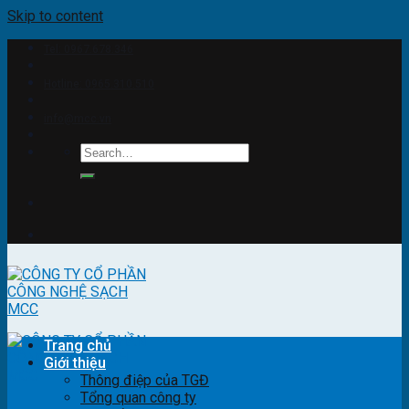
Skip to content
Tel: 0967.678.346
Hotline: 0965.310.510
info@mcc.vn
Trang chủ
Giới thiệu
Thông điệp của TGĐ
Tổng quan công ty