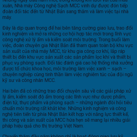
xuân, Nhà máy Công nghệ Sạch MCC vinh dự được đón tiếp
đoàn đối tác đến từ Nhật Bản sang thăm và làm việc tại nhà
máy.
Đây là dịp quan trọng để hai bên tăng cường giao lưu, trao đổi
kinh nghiệm và mở ra những cơ hội hợp tác mới trong lĩnh vực
công nghệ xử lý ẩm và kiểm soát môi trường. Trong buổi làm
việc, đoàn chuyên gia Nhật Bản đã tham quan toàn bộ khu vực
sản xuất của nhà máy MCC, từ khu gia công cơ khí, lắp ráp
thiết bị đến khu vực sản xuất các sản phẩm lọc khí và thiết bị
phục vụ phòng sạch. Đối tác đánh giá cao hệ thống nhà xưởng
được tổ chức khoa học, môi trường làm việc xanh – sạch –
chuyên nghiệp cùng tinh thần làm việc nghiêm túc của đội ngũ
kỹ sư và công nhân MCC.
Hai bên đã có những trao đổi chuyên sâu về các giải pháp xử
lý ẩm, kiểm soát độ ẩm trong các lĩnh vực như dược phẩm,
điện tử, thực phẩm và phòng sạch – những ngành đòi hỏi tiêu
chuẩn môi trường rất khắt khe. Những kinh nghiệm và công
nghệ tiên tiến từ phía Nhật Bản kết hợp với năng lực thiết kế,
thi công và sản xuất của MCC hứa hẹn sẽ mang lại nhiều giải
pháp hiệu quả cho thị trường Việt Nam.
Chuyến thăm đầu năm không chỉ là hoạt động giao lưu kỹ