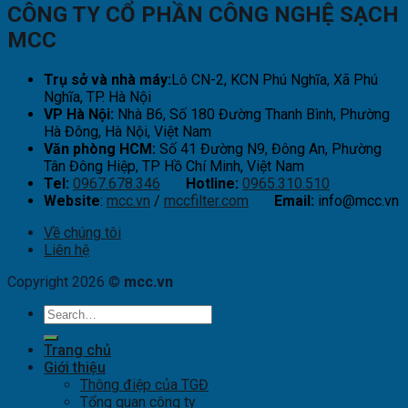
CÔNG TY CỔ PHẦN CÔNG NGHỆ SẠCH
MCC
Trụ sở và nhà máy:
Lô CN-2, KCN Phú Nghĩa, Xã Phú
Nghĩa, TP. Hà Nội
VP Hà Nội:
Nhà B6, Số 180 Đường Thanh Bình, Phường
Hà Đông, Hà Nội, Việt Nam
Văn phòng HCM:
Số 41 Đường N9, Đông An, Phường
Tân Đông Hiệp, TP Hồ Chí Minh, Việt Nam
Tel:
0967.678.346
Hotline:
0965.310.510
Website
:
mcc.vn
/
mccfilter.com
Email:
info@mcc.vn
Về chúng tôi
Liên hệ
Copyright 2026 ©
mcc.vn
Trang chủ
Giới thiệu
Thông điệp của TGĐ
Tổng quan công ty