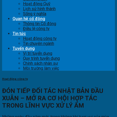
Hoạt động Quỹ
Lịch sử hình thành
Sống ý nghĩa
Quan hệ cổ đông
Thông tin Cổ đông
Điều lệ công ty
Tin tức
Hoạt động công ty
Tin chuyên ngành
Tuyển dụng
Vị trí tuyển dụng
Quy trình tuyển dụng
Chính sách nhân sự
Môi trường làm việc
Hoạt động công ty
ĐÓN TIẾP ĐỐI TÁC NHẬT BẢN ĐẦU
XUÂN – MỞ RA CƠ HỘI HỢP TÁC
TRONG LĨNH VỰC XỬ LÝ ẨM
Những ngày đầu năm mới, trong không khí tươi vui của mùa