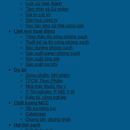
Lịch sử hình thành
Tầm nhìn và Sứ mệnh
Giá trị cốt lõi
Văn hoá công ty
Quy tắc ứng xử nhà cung cấp
Lĩnh vực hoạt động
Tổng thầu thi công phòng sạch
Thiết kế và thi công phòng sạch
Bảo dưỡng phòng sạch
Sản xuất panel phòng sạch
Sản xuất ống gió
Sản xuất lọc khí
Dự án
Dược phẩm, Mỹ phẩm
TPCN, Thực Phẩm
Nhà máy thuốc thú y
P. Thí nghiệm, P. Mổ, Y tế
Điện tử, công nghiệp
Chất lượng MCC
Hồ sơ năng lực
Catalogue
Chứng chỉ, chứng nhận
Hơi thở sạch