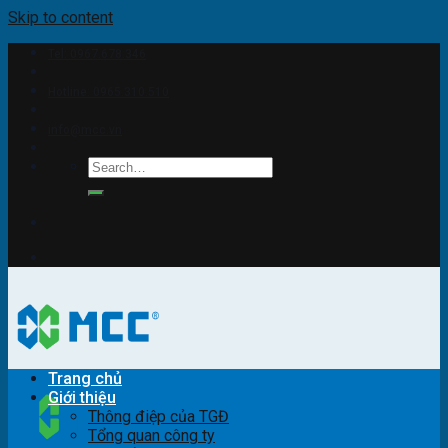
Skip to content
Tel: 0967.678.346
Hotline: 0965.310.510
info@mcc.vn
Trang chủ
Giới thiệu
Thông điệp của TGĐ
Tổng quan công ty