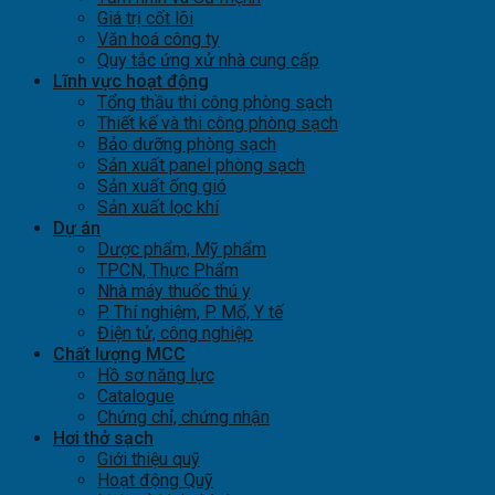
Giá trị cốt lõi
Văn hoá công ty
Quy tắc ứng xử nhà cung cấp
Lĩnh vực hoạt động
Tổng thầu thi công phòng sạch
Thiết kế và thi công phòng sạch
Bảo dưỡng phòng sạch
Sản xuất panel phòng sạch
Sản xuất ống gió
Sản xuất lọc khí
Dự án
Dược phẩm, Mỹ phẩm
TPCN, Thực Phẩm
Nhà máy thuốc thú y
P. Thí nghiệm, P. Mổ, Y tế
Điện tử, công nghiệp
Chất lượng MCC
Hồ sơ năng lực
Catalogue
Chứng chỉ, chứng nhận
Hơi thở sạch
Giới thiệu quỹ
Hoạt động Quỹ