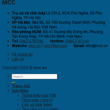
MCC
Trụ sở và nhà máy:
Lô CN-2, KCN Phú Nghĩa, Xã Phú
Nghĩa, TP. Hà Nội
VP Hà Nội:
Nhà B6, Số 180 Đường Thanh Bình, Phường
Hà Đông, Hà Nội, Việt Nam
Văn phòng HCM:
Số 41 Đường N9, Đông An, Phường
Tân Đông Hiệp, TP Hồ Chí Minh, Việt Nam
Tel:
0967.678.346
Hotline:
0965.310.510
Website
:
mcc.vn
/
mccfilter.com
Email:
info@mcc.vn
Về chúng tôi
Liên hệ
Copyright 2026 ©
mcc.vn
Trang chủ
Giới thiệu
Thông điệp của TGĐ
Tổng quan công ty
Lịch sử hình thành
Tầm nhìn và Sứ mệnh