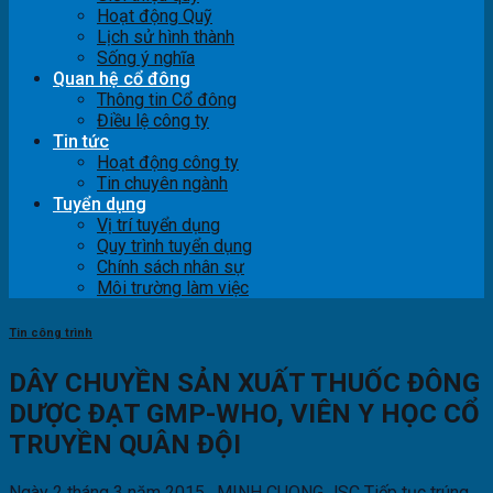
Hoạt động Quỹ
Lịch sử hình thành
Sống ý nghĩa
Quan hệ cổ đông
Thông tin Cổ đông
Điều lệ công ty
Tin tức
Hoạt động công ty
Tin chuyên ngành
Tuyển dụng
Vị trí tuyển dụng
Quy trình tuyển dụng
Chính sách nhân sự
Môi trường làm việc
Tin công trình
DÂY CHUYỀN SẢN XUẤT THUỐC ĐÔNG
DƯỢC ĐẠT GMP-WHO, VIÊN Y HỌC CỔ
TRUYỀN QUÂN ĐỘI
Ngày 2 tháng 3 năm 2015, MINH CUONG JSC Tiếp tục trúng