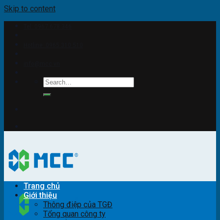
Skip to content
Tel: 0967.678.346
Hotline: 0965.310.510
info@mcc.vn
Trang chủ
Giới thiệu
Thông điệp của TGĐ
Tổng quan công ty