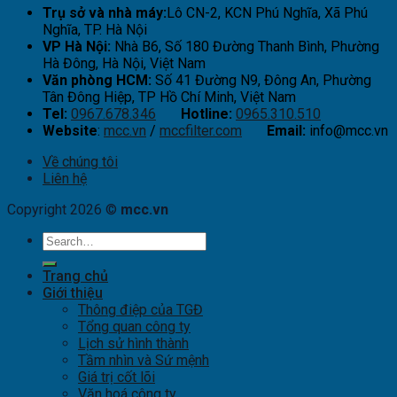
Trụ sở và nhà máy:
Lô CN-2, KCN Phú Nghĩa, Xã Phú
Nghĩa, TP. Hà Nội
VP Hà Nội:
Nhà B6, Số 180 Đường Thanh Bình, Phường
Hà Đông, Hà Nội, Việt Nam
Văn phòng HCM:
Số 41 Đường N9, Đông An, Phường
Tân Đông Hiệp, TP Hồ Chí Minh, Việt Nam
Tel:
0967.678.346
Hotline:
0965.310.510
Website
:
mcc.vn
/
mccfilter.com
Email:
info@mcc.vn
Về chúng tôi
Liên hệ
Copyright 2026 ©
mcc.vn
Trang chủ
Giới thiệu
Thông điệp của TGĐ
Tổng quan công ty
Lịch sử hình thành
Tầm nhìn và Sứ mệnh
Giá trị cốt lõi
Văn hoá công ty