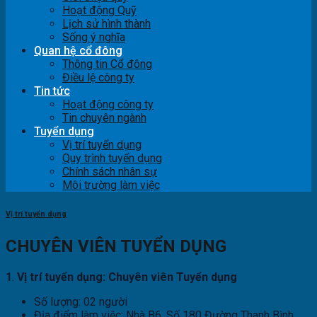
Hoạt động Quỹ
Lịch sử hình thành
Sống ý nghĩa
Quan hệ cổ đông
Thông tin Cổ đông
Điều lệ công ty
Tin tức
Hoạt động công ty
Tin chuyên ngành
Tuyển dụng
Vị trí tuyển dụng
Quy trình tuyển dụng
Chính sách nhân sự
Môi trường làm việc
Vị trí tuyển dụng
CHUYÊN VIÊN TUYỂN DỤNG
1
.
Vị trí tuyển dụng: Chuyên viên Tuyển dụng
Số lượng: 02 người
Địa điểm làm việc: Nhà B6, Số 180 Đường Thanh Bình,