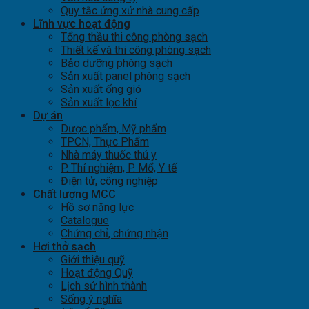
Quy tắc ứng xử nhà cung cấp
Lĩnh vực hoạt động
Tổng thầu thi công phòng sạch
Thiết kế và thi công phòng sạch
Bảo dưỡng phòng sạch
Sản xuất panel phòng sạch
Sản xuất ống gió
Sản xuất lọc khí
Dự án
Dược phẩm, Mỹ phẩm
TPCN, Thực Phẩm
Nhà máy thuốc thú y
P. Thí nghiệm, P. Mổ, Y tế
Điện tử, công nghiệp
Chất lượng MCC
Hồ sơ năng lực
Catalogue
Chứng chỉ, chứng nhận
Hơi thở sạch
Giới thiệu quỹ
Hoạt động Quỹ
Lịch sử hình thành
Sống ý nghĩa