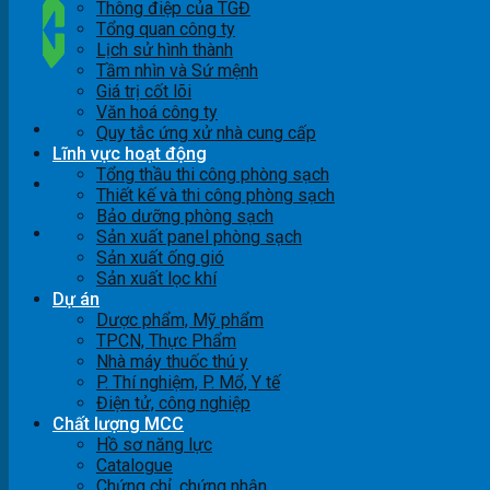
Thông điệp của TGĐ
Tổng quan công ty
Lịch sử hình thành
Tầm nhìn và Sứ mệnh
Giá trị cốt lõi
Văn hoá công ty
Quy tắc ứng xử nhà cung cấp
Lĩnh vực hoạt động
Tổng thầu thi công phòng sạch
Thiết kế và thi công phòng sạch
Bảo dưỡng phòng sạch
Liên hệ
Sản xuất panel phòng sạch
Sản xuất ống gió
Sản xuất lọc khí
Dự án
Dược phẩm, Mỹ phẩm
TPCN, Thực Phẩm
Nhà máy thuốc thú y
P. Thí nghiệm, P. Mổ, Y tế
Điện tử, công nghiệp
Chất lượng MCC
Hồ sơ năng lực
Catalogue
Chứng chỉ, chứng nhận