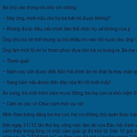
Bà chủ vào trong nói nhỏ với chồng:
– Này ông, mình nấu cho họ ba bát mì được không?
– Không được đâu, nếu mình làm thế chắc họ sẽ không vừa ý.
Ông chủ trả lời thế nhưng lại bỏ nhiều mì vào nồi nước lèo, ông
Ông làm một tô mì to thơm phức đưa cho bà vợ bưng ra. Ba mẹ co
– Thơm quá!
– Năm nay vẫn được đến Bắc Hải Đình ăn mì thật là may mắn q
– Sang năm nếu được đến đây nữa thì tốt biết mấy!
Ăn xong, trả một trăm năm mươi đồng, ba mẹ con ra khỏi tiệm B
– Cám ơn các vị! Chúc năm mới vui vẻ!
Nhìn theo bóng dáng ba mẹ con, hai vợ chồng chủ quán thảo luận
Đến ngày 31/12 lần thứ ba, công việc làm ăn của Bắc Hải Đình vẫ
cảm thấy trong lòng có một cảm giác gì đó khó tả. Đến 10 giờ, nh
năm nay là “200đ/bát mì” và thay vào đó giá của năm ngoái “15