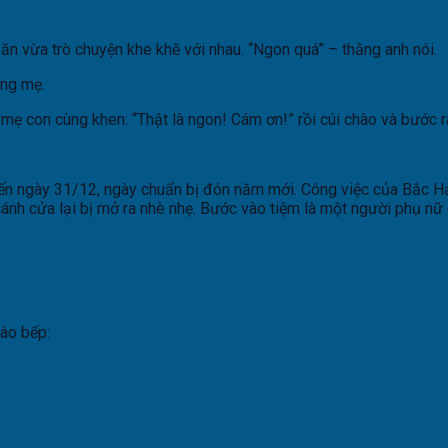
ăn vừa trò chuyện khe khẽ với nhau. “Ngon quá” – thằng anh nói.
ệng mẹ.
ẹ con cùng khen: “Thật là ngon! Cám ơn!” rồi cúi chào và bước r
đến ngày 31/12, ngày chuẩn bị đón năm mới. Công việc của Bắc Hả
ánh cửa lại bị mở ra nhè nhẹ. Bước vào tiệm là một người phụ nữ d
vào bếp: