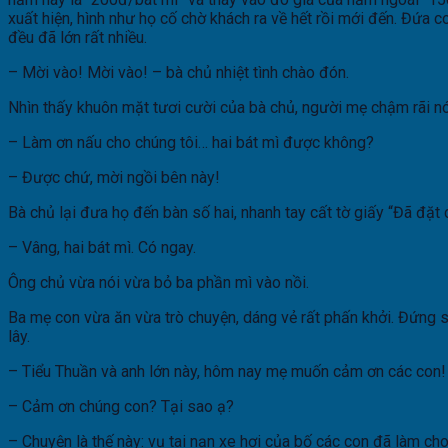
xuất hiện, hình như họ cố chờ khách ra về hết rồi mới đến. Đứa
đều đã lớn rất nhiều.
– Mời vào! Mời vào! – bà chủ nhiệt tình chào đón.
Nhìn thấy khuôn mặt tươi cười của bà chủ, người mẹ chậm rãi nó
– Làm ơn nấu cho chúng tôi… hai bát mì được không?
– Được chứ, mời ngồi bên này!
Bà chủ lại đưa họ đến bàn số hai, nhanh tay cất tờ giấy “Đã đặt c
– Vâng, hai bát mì. Có ngay.
Ông chủ vừa nói vừa bỏ ba phần mì vào nồi.
Ba mẹ con vừa ăn vừa trò chuyện, dáng vẻ rất phấn khởi. Đứng
lây.
– Tiểu Thuần và anh lớn này, hôm nay mẹ muốn cảm ơn các con!
– Cảm ơn chúng con? Tại sao ạ?
– Chuyện là thế này: vụ tai nạn xe hơi của bố các con đã làm ch