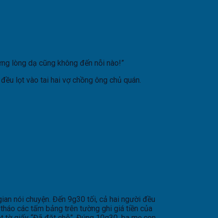
hưng lòng dạ cũng không đến nỗi nào!”
đều lọt vào tai hai vợ chồng ông chủ quán.
ian nói chuyện. Đến 9g30 tối, cả hai người đều
 tháo các tấm bảng trên tường ghi giá tiền của
ột tờ giấy “Đã đặt chỗ”. Đúng 10g30, ba mẹ con