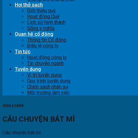
Hơi thở sạch
Giới thiệu quỹ
Hoạt động Quỹ
Lịch sử hình thành
Sống ý nghĩa
Quan hệ cổ đông
Thông tin Cổ đông
Điều lệ công ty
Tin tức
Hoạt động công ty
Tin chuyên ngành
Tuyển dụng
Vị trí tuyển dụng
Quy trình tuyển dụng
Chính sách nhân sự
Môi trường làm việc
Sống ý nghĩa
CÂU CHUYỆN BÁT MÌ
Câu chuyện bát mì