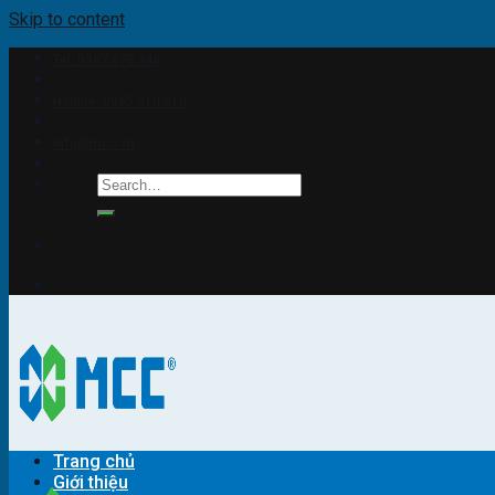
Skip to content
Tel: 0967.678.346
Hotline: 0965.310.510
info@mcc.vn
Trang chủ
Giới thiệu