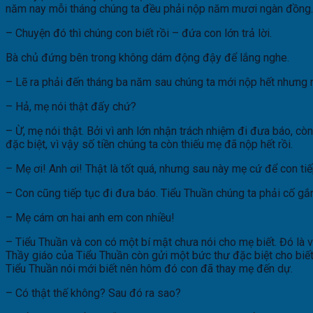
năm nay mỗi tháng chúng ta đều phải nộp năm mươi ngàn đồng.
– Chuyện đó thì chúng con biết rồi – đứa con lớn trả lời.
Bà chủ đứng bên trong không dám động đậy để lắng nghe.
– Lẽ ra phải đến tháng ba năm sau chúng ta mới nộp hết nhưng
– Hả, mẹ nói thật đấy chứ?
– Ừ, mẹ nói thật. Bởi vì anh lớn nhận trách nhiệm đi đưa báo, 
đặc biệt, vì vậy số tiền chúng ta còn thiếu mẹ đã nộp hết rồi.
– Mẹ ơi! Anh ơi! Thật là tốt quá, nhưng sau này mẹ cứ để con ti
– Con cũng tiếp tục đi đưa báo. Tiểu Thuần chúng ta phải cố gắ
– Mẹ cám ơn hai anh em con nhiều!
– Tiểu Thuần và con có một bí mật chưa nói cho mẹ biết. Đó là 
Thầy giáo của Tiểu Thuần còn gửi một bức thư đặc biệt cho biế
Tiểu Thuần nói mới biết nên hôm đó con đã thay mẹ đến dự.
– Có thật thế không? Sau đó ra sao?