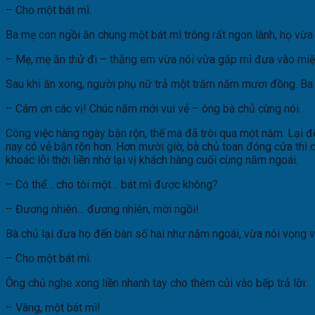
– Cho một bát mì.
Ba mẹ con ngồi ăn chung một bát mì trông rất ngon lành, họ vừa 
– Mẹ, mẹ ăn thử đi – thằng em vừa nói vừa gắp mì đưa vào mi
Sau khi ăn xong, người phụ nữ trả một trăm năm mươi đồng. Ba m
– Cám ơn các vị! Chúc năm mới vui vẻ – ông bà chủ cùng nói.
Công việc hàng ngày bận rộn, thế mà đã trôi qua một năm. Lại 
nay có vẻ bận rộn hơn. Hơn mười giờ, bà chủ toan đóng cửa thì c
khoác lỗi thời liền nhớ lại vị khách hàng cuối cùng năm ngoái.
– Có thể… cho tôi một… bát mì được không?
– Đương nhiên… đương nhiên, mời ngồi!
Bà chủ lại đưa họ đến bàn số hai như năm ngoái, vừa nói vọng 
– Cho một bát mì.
Ông chủ nghe xong liền nhanh tay cho thêm củi vào bếp trả lời:
– Vâng, một bát mì!