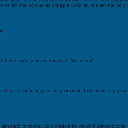
 con trai lớn mặc bộ quần áo đồng phục cấp hai, đứa em mặc bộ qu
i:
hỗ” đi, sau đó quay vào trong la to: “Hai bát mì”.
 sau bếp, vợ chồng ông chủ cũng cảm nhận được sự vui mừng của 
o tám người bị thương, công ty bảo hiểm chỉ bồi thường một phần, 