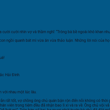
 ta cười cười nhìn vợ và thầm nghĩ: “Trông bà bề ngoài khô khan n
n ngồi quanh bát mì vừa ăn vừa thảo luận. Những lời nói của họ 
uá!
ắc Hải Đình.
 với nhau một lúc lâu.
n rất tốt, vợ chồng ông chủ quán bận rộn đến nỗi không có thời g
ân viên trong tiệm đều đã nhận bao lì xì và ra về. Ông chủ vội vã
0đ/bát mì”. Trên bàn số hai, ba mươi phút trước bà chủ đã đặt m