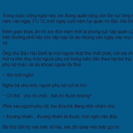
Trong cuộc sống ngày nay, xin đừng quên rằng còn tồn tại lòng n
năm vào ngày 31/12, một ngày cuối năm tại quán mì Bắc Hải Đì
Đêm giao thừa, ăn mì sợi đón năm mới là phong tục tập quán củ
trên đường phố hãy còn tấp nập ồn ào nhưng vào ngày này mọi 
vẻ.
Ông chủ Bắc Hải Đình là một người thật thà chất phát, còn bà chủ
mở ra nhè nhẹ, một người phụ nữ trung niên dẫn theo hai bé tra
phụ nữ mặc cái áo khoác ngoài lỗi thời.
– Xin mời ngồi!
Nghe bà chủ mời, người phụ nữ rụt rè nói:
– Có thể… cho tôi một… bát mì được không?
Phía sau người phụ nữ, hai đứa bé đang nhìn chăm chú.
– Đương nhiên… đương nhiên là được, mời ngồi vào đây.
Bà chủ dắt họ vào bàn số hai, sau đó quay vào bếp gọi to: