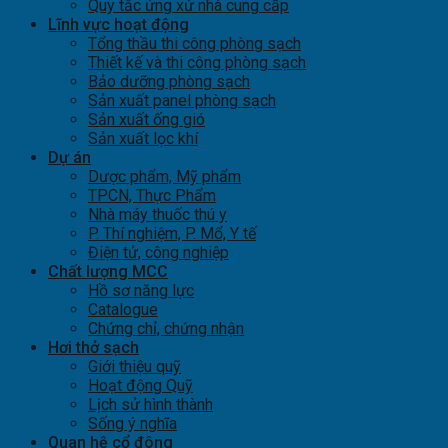
Quy tắc ứng xử nhà cung cấp
Lĩnh vực hoạt động
Tổng thầu thi công phòng sạch
Thiết kế và thi công phòng sạch
Bảo dưỡng phòng sạch
Sản xuất panel phòng sạch
Sản xuất ống gió
Sản xuất lọc khí
Dự án
Dược phẩm, Mỹ phẩm
TPCN, Thực Phẩm
Nhà máy thuốc thú y
P. Thí nghiệm, P. Mổ, Y tế
Điện tử, công nghiệp
Chất lượng MCC
Hồ sơ năng lực
Catalogue
Chứng chỉ, chứng nhận
Hơi thở sạch
Giới thiệu quỹ
Hoạt động Quỹ
Lịch sử hình thành
Sống ý nghĩa
Quan hệ cổ đông