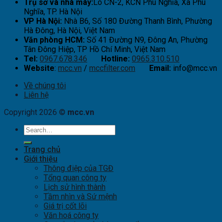
Trụ sở và nhà máy:
Lô CN-2, KCN Phú Nghĩa, Xã Phú
Nghĩa, TP. Hà Nội
VP Hà Nội:
Nhà B6, Số 180 Đường Thanh Bình, Phường
Hà Đông, Hà Nội, Việt Nam
Văn phòng HCM:
Số 41 Đường N9, Đông An, Phường
Tân Đông Hiệp, TP Hồ Chí Minh, Việt Nam
Tel:
0967.678.346
Hotline:
0965.310.510
Website
:
mcc.vn
/
mccfilter.com
Email:
info@mcc.vn
Về chúng tôi
Liên hệ
Copyright 2026 ©
mcc.vn
Trang chủ
Giới thiệu
Thông điệp của TGĐ
Tổng quan công ty
Lịch sử hình thành
Tầm nhìn và Sứ mệnh
Giá trị cốt lõi
Văn hoá công ty