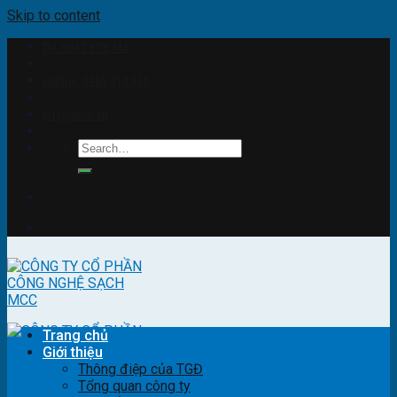
Skip to content
Tel: 0967.678.346
Hotline: 0965.310.510
info@mcc.vn
Trang chủ
Giới thiệu
Thông điệp của TGĐ
Tổng quan công ty