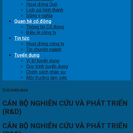
Hoạt động Quỹ
Lịch sử hình thành
Sống ý nghĩa
Quan hệ cổ đông
Thông tin Cổ đông
Điều lệ công ty
Tin tức
Hoạt động công ty
Tin chuyên ngành
Tuyển dụng
Vị trí tuyển dụng
Quy trình tuyển dụng
Chính sách nhân sự
Môi trường làm việc
Vị trí tuyển dụng
CÁN BỘ NGHIÊN CỨU VÀ PHÁT TRIỂN
(R&D)
CÁN BỘ NGHIÊN CỨU VÀ PHÁT TRIỂN