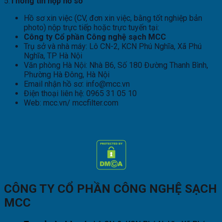
5.
Thông tin nộp hồ sơ
Hồ sơ xin việc (CV, đơn xin việc, bằng tốt nghiệp bản
photo) nộp trực tiếp hoặc trực tuyến tại:
Công ty Cổ phần Công nghệ sạch MCC
Trụ sở và nhà máy: Lô CN-2, KCN Phú Nghĩa, Xã Phú
Nghĩa, TP Hà Nội
Văn phòng Hà Nội: Nhà B6, Số 180 Đường Thanh Bình,
Phường Hà Đông, Hà Nội
Email nhận hồ sơ: info@mcc.vn
Điện thoại liên hệ: 0965 31 05 10
Web: mcc.vn/ mccfilter.com
CÔNG TY CỔ PHẦN CÔNG NGHỆ SẠCH
MCC