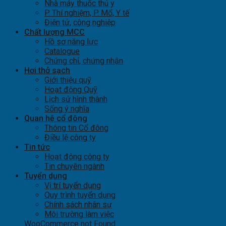
Nhà máy thuốc thú y
P. Thí nghiệm, P. Mổ, Y tế
Điện tử, công nghiệp
Chất lượng MCC
Hồ sơ năng lực
Catalogue
Chứng chỉ, chứng nhận
Hơi thở sạch
Giới thiệu quỹ
Hoạt động Quỹ
Lịch sử hình thành
Sống ý nghĩa
Quan hệ cổ đông
Thông tin Cổ đông
Điều lệ công ty
Tin tức
Hoạt động công ty
Tin chuyên ngành
Tuyển dụng
Vị trí tuyển dụng
Quy trình tuyển dụng
Chính sách nhân sự
Môi trường làm việc
WooCommerce not Found