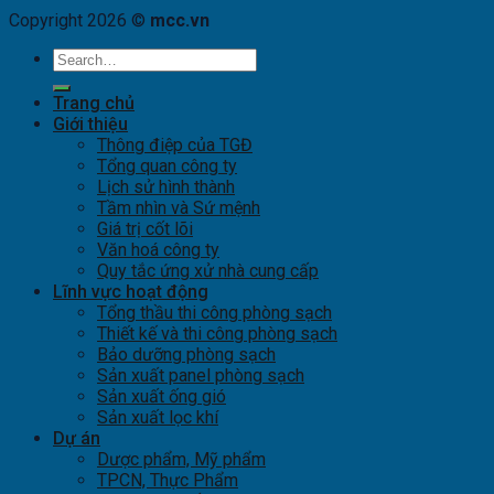
Copyright 2026 ©
mcc.vn
Trang chủ
Giới thiệu
Thông điệp của TGĐ
Tổng quan công ty
Lịch sử hình thành
Tầm nhìn và Sứ mệnh
Giá trị cốt lõi
Văn hoá công ty
Quy tắc ứng xử nhà cung cấp
Lĩnh vực hoạt động
Tổng thầu thi công phòng sạch
Thiết kế và thi công phòng sạch
Bảo dưỡng phòng sạch
Sản xuất panel phòng sạch
Sản xuất ống gió
Sản xuất lọc khí
Dự án
Dược phẩm, Mỹ phẩm
TPCN, Thực Phẩm