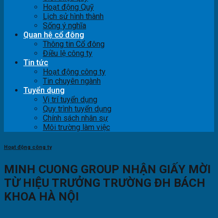
Hoạt động Quỹ
Lịch sử hình thành
Sống ý nghĩa
Quan hệ cổ đông
Thông tin Cổ đông
Điều lệ công ty
Tin tức
Hoạt động công ty
Tin chuyên ngành
Tuyển dụng
Vị trí tuyển dụng
Quy trình tuyển dụng
Chính sách nhân sự
Môi trường làm việc
Hoạt động công ty
MINH CUONG GROUP NHẬN GIẤY MỜI
TỪ HIỆU TRƯỞNG TRƯỜNG ĐH BÁCH
KHOA HÀ NỘI