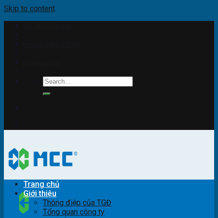
Skip to content
Tel: 0967.678.346
Hotline: 0965.310.510
info@mcc.vn
Trang chủ
Giới thiệu
Thông điệp của TGĐ
Tổng quan công ty