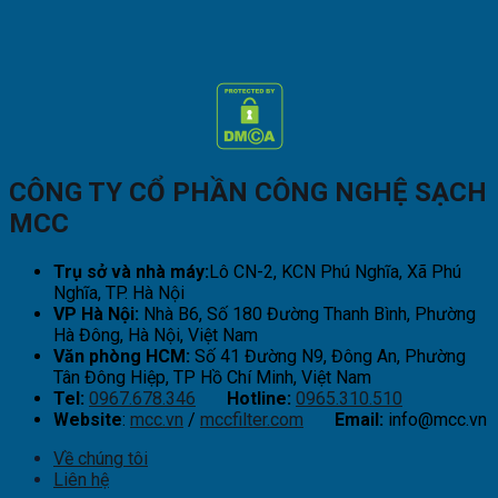
CÔNG TY CỔ PHẦN CÔNG NGHỆ SẠCH
MCC
Trụ sở và nhà máy:
Lô CN-2, KCN Phú Nghĩa, Xã Phú
Nghĩa, TP. Hà Nội
VP Hà Nội:
Nhà B6, Số 180 Đường Thanh Bình, Phường
Hà Đông, Hà Nội, Việt Nam
Văn phòng HCM:
Số 41 Đường N9, Đông An, Phường
Tân Đông Hiệp, TP Hồ Chí Minh, Việt Nam
Tel:
0967.678.346
Hotline:
0965.310.510
Website
:
mcc.vn
/
mccfilter.com
Email:
info@mcc.vn
Về chúng tôi
Liên hệ